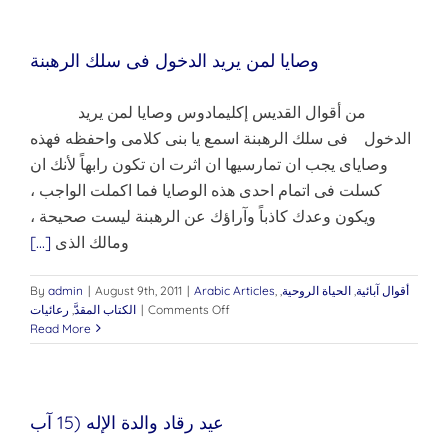
والدة
الإله
وصايا لمن يريد الدخول فى سلك الرهبنة
‫من أقوال القديس إكليمادوس وصايا لمن يريد
الدخول فى سلك الرهبنة اسمع يا بنى كلامى واحفظه فهذه
وصاياى يجب ان تمارسيها ان اثرت ان تكون رابهاً لأنك ان
كسلت فى اتمام احدى هذه الوصايا فما اكملت الواجب ،
ويكون وعدك كاذباً وآراؤك عن الرهبنة ليست صحيحة ،
ومالك الذى
[...]
أقوال آبائية
,
الحياة الروحية
,
,
Arabic Articles
|
August 9th, 2011
|
admin
By
on
Comments Off
|
الكتاب المقدَّ
,
رعائيات
وصايا
Read More
لمن
يريد
الدخول
فى
عيد رقاد والدة الإله (15 آب
سلك
الرهبنة