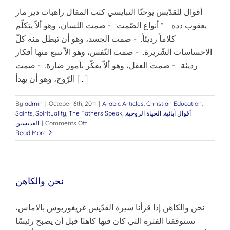
أقوال للقدّيس يوحنّا التبايسي كتب المقال راهبات دير مار
يعقوب دده * أنواع الصّمت: - صمت اللسان، وهو ألاّ يتكلّم
كلاماً رديئاً. - صمت الجسد، وهو أن تبطل منه كلّ
الاحساسات الشّريرة. - صمت النّفس، وهو الاّ تنبع منها أفكار
رديئة. - صمت العقل، وهو ألاّ يفكّر بأمور ضارة. - صمت
[...]
الرّوح، وهو أن يهدأ
By
admin
|
October 6th, 2011
|
Arabic Articles
,
Christian Education
,
أقوال آبائية
,
الحياة الروحية
,
,
The Fathers Speak
,
Spirituality
,
Saints
on
Comments Off
|
القديسين
أقوال
Read More
للقدّيس
يوحنّا
التبايسي
نحن والكاهن
نحن والكاهن إذا قرأنا سيرة القدّيس غريغوريوس بالاماس،
تستوقفنا الفترة التي كان فيها كاهنًا قبل أن يصبح رئيسًا