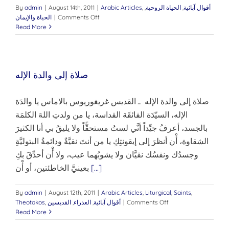
أقوال آبائية
,
الحياة الروحية
,
,
Arabic Articles
|
August 14th, 2011
|
admin
By
on
Comments Off
|
الحياة والإيمان
مختارات
Read More
من
تعاليم
القديس
نكتاريوس
صلاة إلى والدة الإله
العجائبي
أسقف
المدن
صلاة إلى والدة الإله ـ القديس غريغوريوس بالاماس يا والدَة
الخمس
الإله، السيّدَة الفائقَة القداسة، يا من ولدتِ اللهَ الكلمَة
بالجسد، أعرفُ جيِّداً أنَّي لستُ مستحقًّاً ولا يليقُ بي أنا الكثيرَ
الشقاوة، أْن أنظرَ إلى إيقونتِكِ يا من أنتَ نقيَّةٌ ودائمةُ البتوليَّةِ
وجسدُك ونفسُك نقيَّان ولا يشوبُهما عيب، ولا أْن أحدِّقَ بكِ
[...]
بعينيَّ الخاطئتين، أو أْن
By
admin
|
August 12th, 2011
|
Arabic Articles
,
Liturgical
,
Saints
,
on
Comments Off
|
أقوال آبائية
,
العذراء
,
القديسين
,
Theotokos
صلاة
Read More
إلى