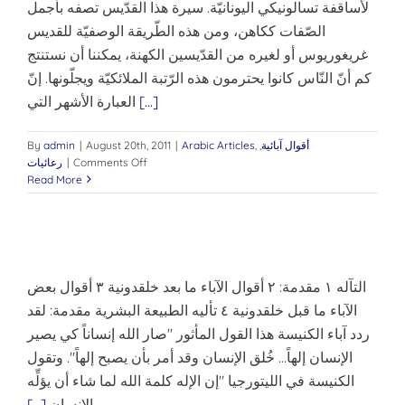
لأساقفة تسالونيكي اليونانيّة. سيرة هذا القدّيس تصفه بأجمل
الصّفات ككاهن، ومن هذه الطّريقة الوصفيّة للقديس
غريغوريوس أو لغيره من القدّيسين الكهنة، يمكننا أن نستنتج
كم أنّ النّاس كانوا يحترمون هذه الرّتبة الملائكيّة ويجلّونها. إنّ
[...]
العبارة الأشهر التي
أقوال آبائية
,
,
Arabic Articles
|
August 20th, 2011
|
admin
By
on
Comments Off
|
رعائيات
نحن
Read More
والكاهن
‫التآله ١ مقدمة: ٢ أقوال الآباء ما بعد خلقدونية ٣ أقوال بعض
الآباء ما قبل خلقدونية ٤ تأليه الطبيعة البشرية مقدمة: لقد
ردد آباء الكنيسة هذا القول المأثور "صار الله إنساناً كي يصير
الإنسان إلهاً… خُلق الإنسان وقد أمر بأن يصبح إلهاً". وتقول
الكنيسة في الليتورجيا "إن الإله كلمة الله لما شاء أن يؤلِّه
الإنسان
[...]