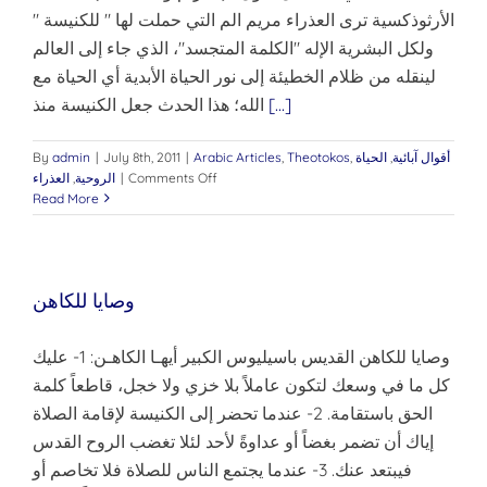
الأرثوذكسية ترى العذراء مريم الم التي حملت لها " للكنيسة "
ولكل البشرية الإله "الكلمة المتجسد"، الذي جاء إلى العالم
لينقله من ظلام الخطيئة إلى نور الحياة الأبدية أي الحياة مع
[...]
الله؛ هذا الحدث جعل الكنيسة منذ
أقوال آبائية
,
الحياة
,
Theotokos
,
Arabic Articles
|
July 8th, 2011
|
admin
By
on
Comments Off
|
الروحية
,
العذراء
مكانة
Read More
العذراء
في
الكنيسة
وصايا للكاهن
وصايا للكاهن القديس باسيليوس الكبير أيهـا الكاهـن: 1- عليك
كل ما في وسعك لتكون عاملاً بلا خزي ولا خجل، قاطعاً كلمة
الحق باستقامة. 2- عندما تحضر إلى الكنيسة لإقامة الصلاة
إياك أن تضمر بغضاً أو عداوةً لأحد لئلا تغضب الروح القدس
فيبتعد عنك. 3- عندما يجتمع الناس للصلاة فلا تخاصم أو