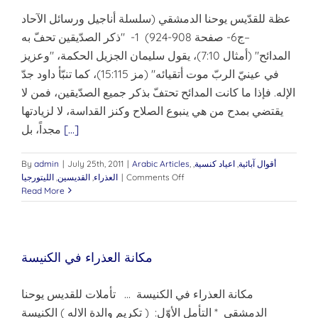
عظة للقدّيس يوحنا الدمشقي (سلسلة أناجيل ورسائل الآحاد
–ج6- صفحة 908-924) 1- "ذكر الصدّيقين تحفّ به
المدائح" (أمثال 7:10)، يقول سليمان الجزيل الحكمة، "وعزيز
في عينيّ الربّ موت أتقيائه" (مز 15:115)، كما تنبّأ داود جدّ
الإله. فإذا ما كانت المدائح تحتفّ بذكر جميع الصدّيقين، فمن لا
يقتضي بمدح من هي ينبوع الصلاح وكنز القداسة، لا لزيادتها
[...]
مجداً، بل
أقوال آبائية
,
اعياد كنسية
,
,
Arabic Articles
|
July 25th, 2011
|
admin
By
on
Comments Off
|
العذراء
,
القديسين
,
الليتورجيا
عيد
Read More
رقاد
والدة
الإله
(15
مكانة العذراء في الكنيسة
آب
مكانة العذراء في الكنيسة ... تأملات للقديس يوحنا
الدمشقي * التأمل الأوّل: ( تكريم والدة الاله ) الكنيسة