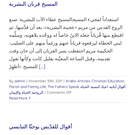
المسيح قربان البشرية
استعداداً لمجيء المسيحالمسيح عطاء الآب للبشرية: صنع
الروح القدس من مريم «عجينة البشرية»، بعد أن قدَّسها، ثم
اقتطع منها قُرباناً جعله الابنُ خاصاً له ووحَّده بلاهوته، وسلَّمه
لبني الخطاة ليرفعوه قرباناً عنهم ورغماً منهم على الصليب.
الحكيمة مريم احتفظت بسر القربان إلى أن حان وقت
تقديمه، وقبل الساعة المعيَّنة بقليل كانت وكأنها تقول
[...]
للمسيح: «أظهِرْ
By
admin
|
November 10th, 2011
|
Arabic Articles
,
Christian Education
,
أقوال آبائية
,
اعياد كنسية
,
الحياة
,
The Fathers Speak
,
Parish and Family Life
on
Comments Off
|
الروحية
,
الحياة والإيمان
المسيح
Read More
قربان
البشرية
أقوال للقدّيس يوحنّا التبايسي