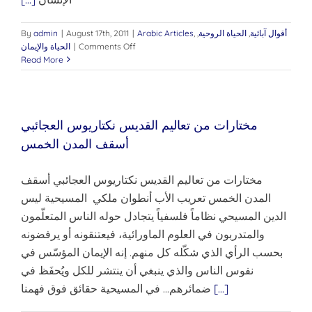
أقوال آبائية
,
الحياة الروحية
,
,
Arabic Articles
|
August 17th, 2011
|
admin
By
on
Comments Off
|
الحياة والإيمان
Read More
مختارات من تعاليم القديس نكتاريوس العجائبي
أسقف المدن الخمس
مختارات من تعاليم القديس نكتاريوس العجائبي أسقف
المدن الخمس تعريب الأب أنطوان ملكي المسيحية ليس
الدين المسيحي نظاماً فلسفياً يتجادل حوله الناس المتعلّمون
والمتدربون في العلوم الماورائية، فيعتنقونه أو يرفضونه
بحسب الرأي الذي شكّله كل منهم. إنه الإيمان المؤسّس في
نفوس الناس والذي ينبغي أن ينتشر للكل ويُحفَظ في
[...]
ضمائرهم... في المسيحية حقائق فوق فهمنا