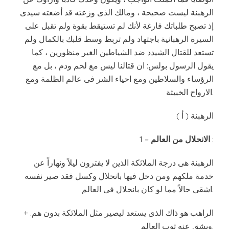
الرهبنة ليست صحيحة ، ومالك الذى وزعته قد أضعته سيدى
إذ تصبح طلباتك فارغة لأنك لم تستيقط بقوة ولم تقبل على
السيرة الرهبانية باجتهاد ولم تربط وسط قلبك بالكمال ولم
تستعد للقتال الشيدد ضد الشياطين الغير منظورين ، كما
يقول الرسول بولس: ان قتالنا ليس مع لحم ودم ، بل مع
الرؤساء والسلاطين ومع احياء الشر فى عالم الظلمة ومع
الارواح الخبيثة.
( أ ) الرهبنة
:
الانحلال من العالم
1 –
الرهبنة هى درجة الملائكة الذين لا يفترون ليلاً ونهاراً عن
خدمة ملكهم ومن دخل فيها بانحلال وكسل فقد صير نفسه
اشقى حالاً مما لو كان بانحلال فى العالم.
+ الراهب هو ذاك الذى يستعد ليصير مثل الملائكة بدون هم.
ويشق عنه ثوب العالم.