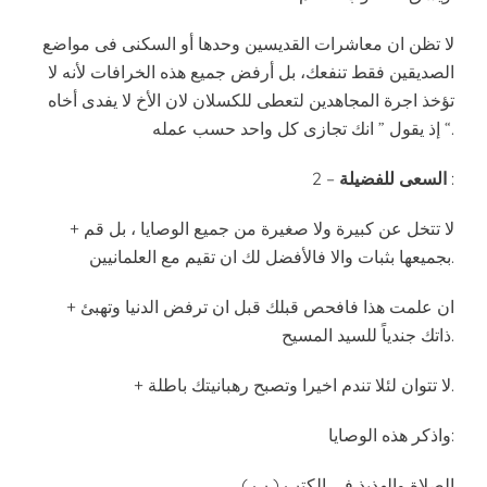
لا تظن ان معاشرات القديسين وحدها أو السكنى فى مواضع
الصديقين فقط تنفعك، بل أرفض جميع هذه الخرافات لأنه لا
تؤخذ اجرة المجاهدين لتعطى للكسلان لان الأخ لا يفدى أخاه
إذ يقول ” انك تجازى كل واحد حسب عمله “.
:
السعى للفضيلة
2 –
+ لا تتخل عن كبيرة ولا صغيرة من جميع الوصايا ، بل قم
بجميعها بثبات والا فالأفضل لك ان تقيم مع العلمانيين.
+ ان علمت هذا فافحص قبلك قبل ان ترفض الدنيا وتهبئ
ذاتك جندياً للسيد المسيح.
+ لا تتوان لئلا تندم اخيرا وتصبح رهبانيتك باطلة.
واذكر هذه الوصايا:
( ب ) الصلاة والهذيذ فى الكتب