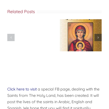
Related Posts
بدء
المسيح قربان
السنة
البشرية
الكنسية
Click here to visit
a special FB page, dealing with the
Saints from The Holy Land, has been created. It will
post the lives of the saints in Arabic, English and
Spanish. We hope that you will find it spiritually