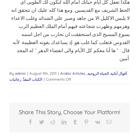
هكذا تعفل كل أيام حياتك أمام الله لتكون لك الطوبى اى
الحظ الشريف مع القديسين. ومع هذا كله عليك ان تتحقق انه
لا يلبس الاكليل الا من جاهد وصبر على الشدائد وغلب الاعداء
وهزمهم وظهرت شجاعته فيهم أمام الملك العظيم الرب
يسوع المسيح الذى استحققت ان تحارب من اجل اسمه
القدوس فتغلب كما غلب هو. إذ يساعدك بقوته العظيمة. لأنه
قال : ” ها أنا معكم كل الأيام والى انقضاء الدهر ” له المجد
آمين.
أقوال آبائية
,
الحياة الروحية
,
,
Arabic Articles
|
August 9th, 2011
|
admin
By
on
Comments Off
|
الكتاب المقدَّ
,
رعائيات
وصايا
لمن
يريد
الدخول
فى
Share This Story, Choose Your Platform!
سلك
الرهبنة
Facebook
Twitter
Reddit
LinkedIn
Tumblr
Pinterest
Vk
Email