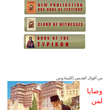
‫من أقوال القديس إكليمادوس
وصايا
لمن