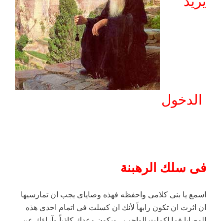
يريد
الدخول
فى سلك الرهبنة
اسمع يا بنى كلامى واحفظه فهذه وصاياى يجب ان تمارسيها
ان اثرت ان تكون رابهاً لأنك ان كسلت فى اتمام احدى هذه
الوصايا فما اكملت الواجب ، ويكون وعدك كاذباً وآراؤك عن