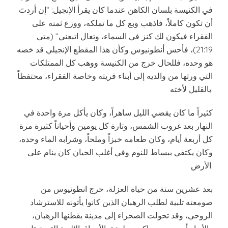
في الكنيسة بلسان الكاهن عندما كان يقرأ الإنجيل: “إن أردتَ
أن تكون كاملاً، فاذهب وبع كل ما تملكه، ووزع ثمنه على
الفقراء فيكون لك كنز في السماء، وتعال اتبعني” (متى
21:19)، فأحس أنطونيوس وكأن هذا المقطع الإنجيلي قد خصه
هو وحده، فللحال خرج من الكنيسة ووهب كل الممتلكات
التي ورثها من والديه إلى أبناء قريته وخاصة الفقراء، محتفظاً
بالقليل لأخته.
كثيراً ما كان يقضي الليل ساهراً، وكان يأكل مرة واحدة في
النهار بعد غروب الشمس، وتارة كل يومين وأحياناً كثيرة مرة
كل أربعة أيام، وكان طعامه خبزاً وملحاً، وشرابه الماء وحده،
وكان يكتفي ببساط للنوم وفي أغلب الحيان كان ينام على
الأرض.
بعد عشرين سنة من حياة العزلة، خرج انطونيوس من
صومعته تلبية لطلب الرهبان الذين كانوا يأتونه للاسترشاد
الروحي، وقد تحولت الصحراء إلى مدينة يقطنها الرهبان،