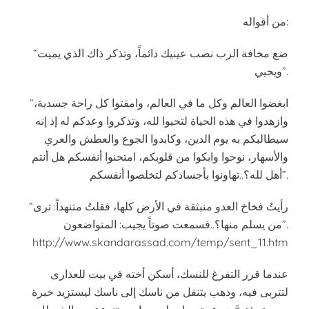
من أقواله:
“ضع مخافة الرب نصب عينيك دائماً، وتذكر ذاك الذي يميت
ويحيي”.
“ابغضوا العالم وكل ما في العالم، وامقتوا كل راحة جسدية،
وازهدوا في هذه الحياة لتحيوا لله، وتذكروا وعدكم له إذ إنه
سيطالبكم به يوم الدين، وكابدوا الجوع والعطش والعري
والأسهار، نوحوا وابكوا من قلوبكم، امتحنوا أنفسكم هل أنتم
أهل لله؟..تهاونوا بأجسادكم لتخلصوا أنفسكم”.
“رأيتُ فخاخ العدو منبثقة في الأرض كلها، فقلتُ متنهداً: ترى
من يسلم منها؟..فسمعت صوتاً يجيب: المتواضعون”.
http://www.skandarassad.com/temp/sent_11.htm
عندما قرر التفرغ للنسك، أسكن أخته في بيت للعذارى
لتتربى فيه، وذهب يتنقل من ناسك إلى ناسك ليستزيد خبرة