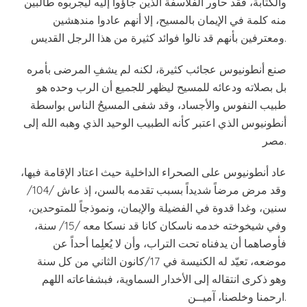
والكتابة، فقد حاور الفلاسفة الذين جاؤوا إليه ليجربوه طالبين
منه كلمة في الإيمان بالمسيح، إلا أنهم عادوا مندهشين
ومعترفين بأنهم قد نالوا فوائد كثيرة من هذا الرجل القديس.
صنع أنطونيوس عجائب كثيرة، لكنه لم يشفِ المرضى بأمره
بل بصلاته ودعائه للمسيح ليظهر للجميع أن الرب وحده هو
طبيب النفوس والأجساد، وقد شفى المسيحُ الناس بواسطة
أنطونيوس الذي اعتبر كأنه الطبيب الوحيد الذي وهبه الله إلى
مصر.
عاد أنطونيوس على الصحراء الداخلية حيث اعتاد الإقامة فيها،
وقد مرض مرضاً شديداً بسبب تقدمه بالسن، إذ عاش /104/
سنين، وغدا قدوة في الفضيلة والإيمان، ونموذجاً للمتوحدين،
وفي شيخوخته خدمه ناسكان كانا قد نسكا معه /15/ سنة،
فأوصاهما أن يدفناه تحت التراب، وأن لا يُعلِما أحداً عن
موضعه، تعيّد له الكنيسة في 17/كانون الثاني من كل سنة
وهو ذكرى انتقاله إلى الأخدار السماوية، فبشفاعاته اللهم
ارحمنا وخلصنا، آميــن.