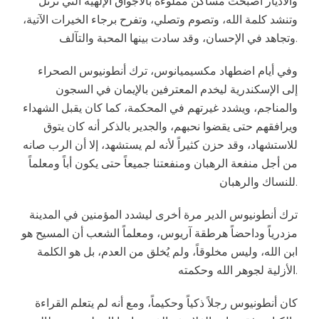
والأديار أصبحت مساكن مملوءة بالأجواق الإلهية التي ترتل
وتنشد كلمة الله، وتصوم وتصلي، وتفرح برجاء الخيرات الآتية،
وتجاهد في الإحسان، وقد سادت بينها المحبة والتآلف.
وفي أيام اضطهاد مكسيميانوس، ترك أنطونيوس الصحراء
إلى الإسكندرية ليخدم المعترفين بالإيمان في السجون
والمناجم، ويشدد غيرتهم في المحكمة، كما كان يقبل الشهداء
ويرافقهم حتى يقضوا نحبهم، والجدير بالذكر أنه كان يتوق
للاستشهاد، وقد حزن كثيراً لأنه لم يستشهد، إلا أن الرب صانه
من أجل منفعة الرهبان ومنفعتنا جميعاً حتى يكون أباً ومعلماً
للنساك والرهبان.
ترك أنطونيوس الدير مرة أخرى ليشدد المؤمنين في المدينة
مزدرياً وداحضاً هرطقة آريوس، ومعلماً الشعب أن المسيح هو
ابن الله، وليس مخلوقاً، ولم يُخلق من العدم، بل هو الكلمة
الأزلية لجوهر الله وحكمته.
كان أنطونيوس رجلاً ذكياً وحكيماً، ومع أنه لم يتعلم القراءة