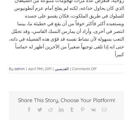
روحية، فتعرَّض عدة مرات لهجومات متنوعة من الشيطان
الذي كان يحاول خداعه، لكنه لم يفلح أمام عزم أنطونيوس
للسلوك في طريق الملكوت، فكان يقسو على جسده
ويستعبده أكثر فأكثر خوفاً من أن يقع في خطيئة ما، بينما
انتصر في أخرى، وأراد أن يمارس النسك القاسي، وقد تحمَّل
التعب بسهولة لأن نشاط نفسه قد قوّى هذه الفضيلة في ذاته،
حتى انه إذا تلقى توجيهاً صغيراً من الآخرين أظهر له حماساً
كبيراً
on
Comments Off
|
القديسين
|
April 19th, 2011
|
admin
By
القديس
انطونيوس
الكبير
Share This Story, Choose Your Platform!
Facebook
Twitter
Reddit
LinkedIn
Tumblr
Pinterest
Vk
Email