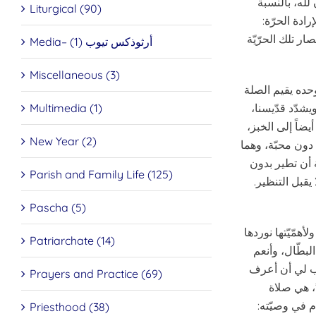
لله، بالنسبة
Liturgical (90)
ادة الحرّة:
ار تلك الحرّيّة
Media– أرثوذكس تيوب (1)
Miscellaneous (3)
وحده يقيم الصلة
Multimedia (1)
يشدّد قدّيسنا،
يضاً إلى الخبز،
New Year (2)
 دون محبّة، وهما
ة أن تطير بدون
Parish and Family Life (125)
 يقبل التنظير.
Pascha (5)
همّيّتها نوردها
Patriarchate (14)
لبطّال، وأنعم
 هب لي أن أعرف
Prayers and Practice (69)
”، هي صلاة
م في وصيّته:
Priesthood (38)