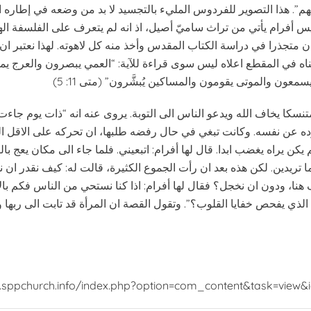
انهم”. هذا التصوير للفردوس المليء بالتجسيد لا بد من وضعه في إطاره 
س أفرام يأتي من تراث ساميّ أصيل، اذ انه لم يتعرف على الفلسفة الهلي
كان متجذرا في دراسة الكتاب المقدس وأخذ منه كل لاهوته. لهذا نعتبر ان
ناه في المقطع اعلاه ليس سوى قراءة للآية: “العمي يبصرون والعرج 
تنسكا يخاف الله ويدعو الناس الى التوبة. يروى عنه انه “ذات يوم جاءت 
اوده عن نفسه. وكانت تبغي في حال رفضه طلبها، ان تحركه على الاقل ا
يكن يراه يغضب ابدا. قال لها أفرام: اتبعيني. فلما جاء الى مكان يعج بال
 تريدين. لكن هذه بعد ان رأت الجموع الكثيرة، قالت له: كيف نقدر ان ن
هنا، ودون ان نخجل؟ فقال لها أفرام: اذا كنا نستحي من الناس فكم بالا
الذي يفحص خفايا القلوب؟”. وتقول القصة ان المرأة قد تابت الى ربه
.sppchurch.info/index.php?option=com_content&task=view&