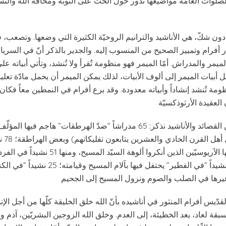
لصلوات العامّة مواضيعها تدور حول الحثّ على التوبة ومخافة الله والن
 دون شكّ، هي الأناشيد والترانيم الروحيّة الكثيرة التي وضعها. وتصعب، 
ر أفرام وتمييز الصحيح من المنسوب إليه. والجدير بالذكر أنّ في السريان
الميمر والمدراش. أمّا الميمر فهو منظومة تُقرأ ولا تُنشد، وتأتي أبياته 
 أبيات الميمر إلى ألوف الأبيات، لذلك يمكن الميمر أن يحمل مادّة تعليميّ
ة تُنشد إنشاداً وأبياته معدودة. وقد برع أفرام في النمطين معاً فكان
ما ثبت لأفرام من القصائد والأناشيد نذكر: 65 مدراشاً “ضدّ الهرطقات” هاجم فيها 
المنجّمين (
الإيمان” هاجم فيها الآريوسيّين الذين أنكروا ألوهة ال
قدّيس أفرام المنثور في أناشيده بأنّ الله خلق الخليقة كلّها من أجل الإ
مسبقة لعاد، بعد الخطيئة، إلى العدم. وخلق الله الزوجين البشريّين، آدم و