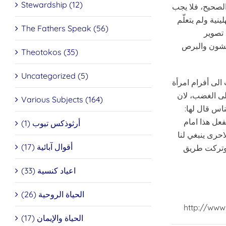
Stewardship (12)
الصحيح، فلا يجب
نية ولم يتعلّم
The Fathers Speak (56)
 تصوير
يمشون والبرص
Theotokos (35)
Uncategorized (5)
الى أفرام امرأة
لى الغضب، لان
Various Subjects (164)
ناس قال لها:
فعل هذا امام
أرثوذكس تيوب (1)
حرى ينبغي لنا
أقوال آبائية (17)
ا وتركت طريق
اعياد كنسية (33)
الحياة الروحية (26)
http://www
الحياة والإيمان (17)