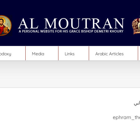
hodoxy
Media
Links
Arabic Articles
اني
ephram_the