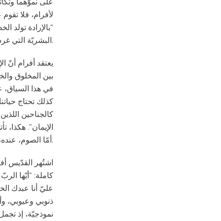
على نموّهما وتكاث
لأفرام، فلا تقوم 
“بالإرادة تولد الخ
البشريّة التي غرسها الله في الإنسان، والتي من دونها يبطل أن يكون الإنسان إنساناً.
يعتقد أفرام أنّ ا
بين المخلوق والخا
في هذا السياق، عل
كذلك تحتاج حياتنا
كالجناحين اللذين 
الإيمان”. هكذا، تأت
أمّا الصوم، عنده، فعن ثلاثة أمور: المأكل والمشرب والخطيئة.
اشتُهر القدّيس أف
كاملة: “أيّها الر
عليّ أنا عبدك الخ
ذنوبي وعيوبي، وألا
نموذجيّة، إذ تجم