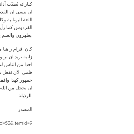
كناراته يُطيّب آذ
ان ننسى ان القدي
اللغة اليونانية و
الفردوس كما رأي
يطهرون والصم يسمعون والموتى يقومون والمساكين يُبشَّرون” (متى 11: 5).
كان افرام راهبا م
زانية تريد ان تر
احدا من الناس لم 
هلمي الآن نفعل ما
جمهور كهذا واقف 
ان نخجل من الله 
الرذيلة.
المصدر
id=53&Itemid=9