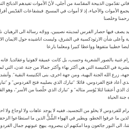
وفاتي تقدّمون الذبيحة المقدّسة من أجلي، لأنّ الأموات تفيدهم الذبائح التي
 يجمع الأموات والأحياء، إذ لا أموات في المسيح. فبشفاعات القدّيس أفرا
يد يصف فيها حصار الفرس لمدينته نصيبين، ووجّه رسالة الى الرهبان. 
ة وأعلى شأن الارثوذكسية في الشرق، وليست اناشيده حول الايمان الا 
ام غنية بالصور الشعرية وحسب، بل كانت عميقة لاهوتيا وعقائديا. فانه 
البشرية في الكنيسة التي هي أكثر بهاء وأكثر جمالا من جنة عدن، التي 
ة، زرع الله الجنة البهية، ومن جهة اخرى، بنى الكنيسة النقية”. وأنشد
لذي أعاد فتح الفردوس، قائلا: “تبارك الذي بصليبه فتح الفردوس” و “تبار
ك الذي أعتقنا لئلا يُؤسر مثاله” و “تبارك الذي خلّصنا من الأسر”، وهو القا
ام للفردوس لا يخلو من التجسيد، ففيه لا يوجد عاهات ولا اوجاع ولا ا
ين ما عرفوا الخطو، ويطير في الهواء الشُّلُّ الذين ما استطاعوا الزحف،
ا، الى النور جائعون وما امكنهم ان يبصروه، يبهج عيونهم جمال الفر