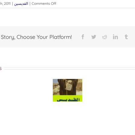
on
Comments Off
|
القديسين
|
th, 2011
البار
افرام
السرياني
 Story, Choose Your Platform!
Facebook
Twitter
Reddit
LinkedI
Tu
s
لو
أقوال
الملاك
للقدّيس
البارة
الحارس
يوحنّا
بيلاجيا
في
التبايسي
التائبة
الكنيسة
لأرثوذكسية