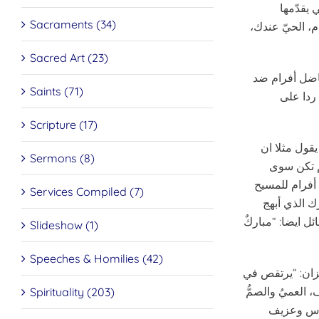
 يقدّمها
Sacraments (34)
م، الحيّ عندك،
Sacred Art (23)
ناضل أفرام ضد
Saints (71)
ردا على
Scripture (17)
يقول مثلا ان
Sermons (8)
لم تكن سوى
 أفرام للمسيح
Services Compiled (7)
ك الذي أبهج
ئل ايضا: “مباركٌ
Slideshow (1)
Speeches & Homilies (42)
حزان: “يرتقص في
 العميُ والصمُّ
Spirituality (203)
دوس وعزيف