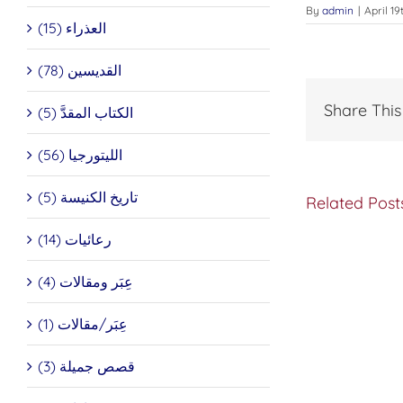
By
admin
|
April 19
العذراء (15)
القديسين (78)
Share This
الكتاب المقدَّ (5)
الليتورجيا (56)
تاريخ الكنيسة (5)
Related Post
رعائيات (14)
الشهيد
نجينوس
قائد
عِبَر ومقالات (4)
المئة
الذي
عِبَر/مقالات (1)
كان
واقفاً
عند
قصص جميلة (3)
صليب
الرب