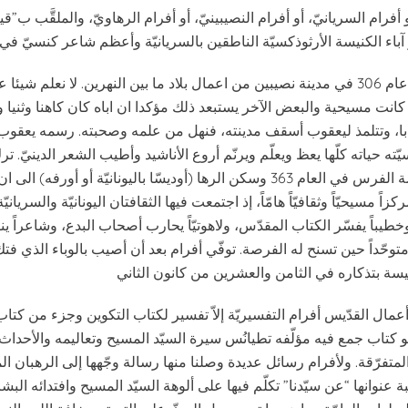
فرام السريانيّ، أو أفرام النصيبينيّ، أو أفرام الرهاويّ، والملقَّب ب”قي
ولد أفرام حوالي عام 306 في مدينة نصيبين من اعمال بلاد ما بين النهرين. لا نعلم شيئ
كانت مسيحية والبعض الآخر يستبعد ذلك مؤكدا ان اباه كان كاهنا وثنيا 
ا، وتتلمذ ليعقوب أسقف مدينته، فنهل من علمه وصحبته. رسمه يعقوب شمّا
ه حياته كلّها يعظ ويعلّم ويرنّم أروع الأناشيد وأطيب الشعر الدينيّ. تر
سقوطها في قبضة الفرس في العام 363 وسكن الرها (أوديسّا باليونانيّة أو أورفه
مركزاً مسيحيّاً وثقافيّاً هامّاً، إذ اجتمعت فيها الثقافتان اليونانيّة والسرياني
خطيباً يفسّر الكتاب المقدّس، ولاهوتيّاً يحارب أصحاب البدع، وشاعراً ين
 متوحّداً حين تسنح له الفرصة. توفّي أفرام بعد أن أصيب بالوباء الذي فتك
أعمال القدّيس أفرام التفسيريّة إلاّ تفسير لكتاب التكوين وجزء من كتا
كتاب جمع فيه مؤلّفه تطيانُس سيرة السيّد المسيح وتعاليمه والأحداث ا
تفرّقة. ولأفرام رسائل عديدة وصلنا منها رسالة وجّهها إلى الرهبان ال
ة عنوانها “عن سيّدنا” تكلّم فيها على ألوهة السيّد المسيح وافتدائه الب