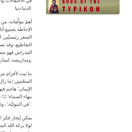
في الاحتفالات وا
الدنيا.دنيا.
أهمّ مؤلّفاته، من
الإحاطة بجميع آثا
الشعر رئيسيَّين: 
التقاطيع، وقد تصل
المدراش فهو منظوم
ومداريشه، لسان العقيدة الأرثوذكسيّة.
“في البتوليّة”، وغيرها في الصلب والصوم ونزول المسيح إلى الجحيم.
يمكن إيجاز فكر ال
لولا بركة الله ال