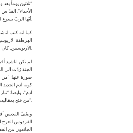
“ثلاثين يوماً بعد 
الأحياء”. القدّاس
أيّها الربّ يسوع ارحمنا وخلصنا.
كما انه كتب اناش
الهرطقة الآريوسي
الآريوسيين. كان ايضا خطيبا متفوها وواعظا كبيرا ومعلما بارعا.
لم تكن اناشيد أفر
الجنة رُدّت الى 
صورة عنها: “من جه
كونه آدم الجديد ا
آدم”، وايضا: “تبار
من فتح بمقاليده جنة الحياة”.
وصْفُ القديس أفر
الفردوس العرج الذ
الجائعون من الحش