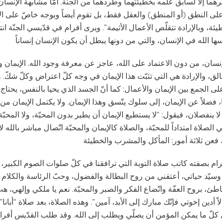
رهما إلاّ لسابق علمه بخطيئتهما وطردهما من الجنّة. أمّا مشابهة الإنسان 
على النطق (أو المنطق) والعقل فقط، بل تقوم أيضاً وبوجه خاصّ على الإر
طيئة، وبالإرادة تتقلّص الأعمال الأثيمة”. ويرى أفرام في قدّيسي الجنّة انتص
لإنسان، من دون الاعتماد على الله، عاجز عن معرفة وجود الله. الإيمان 
لق، والإرادة هي التي تثبّت هذا الإيمان في وجه كلّ اعتراض وكلّ شكّ. و
ى الجمع بين الإيمان والأعمال: كما أنّ الجسد الذي يحيا بالنفس، يحتاج أ
، فضلاً عن الإيمان، إلى سلوك يتّسق وهذا الإيمان. ولا يكتمل الإيمان من
لا ينفصلان، فيقول: “لا يستطيع الإيمان أن يطير بدون المحبّة، ولا المحبّ
ي الصلاة امتداداً للمحبّة، والصلاة كالإيمان والمحبّة اتّصال مباشر بالله لا
رام بصفته كاتب صلاة التوبة التي ترافقنا في كلّ صلوات الصوم الكبير، ولأ
بّ وسيّد حياتي، أعتقني من روح البطالة والفضول، وحبّ الرئاسة والكلام ا
اطئ، بروح العفّة واتّضاع الفكر والصبر والمحبّة. نعم يا ملكي وإلهي،
ّ أدين إخوتي فإنّك مبارك إلى الأبد، آمين”. وهذه الصلاة، بعد صلاة “أبانا
ل كلّ ما يمكن المؤمن أن يصلّي ويطلب إلى الله. وقد طلب القدّيس أفرا