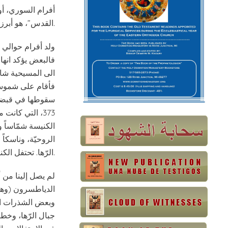
أفرام السوري، أو أ
القدس”، هو أبرز آباء الكنيسة الأرثوذكسيّة الناطقين بالسريانيّة وأعظم شاعر كنسيّ في الأدب السريانيّ.
فالبعض يؤكد انها 
الى المسيحية شاب
فأقام على شموسيّت
373، التي كانت 
الكنيسة شمّاساً و
الروحيّة، وناسكاً
الرّها. تحتفل الكنيسة بتذكاره في الثامن والعشرين من كانون الثاني.
لم يصل إلينا من 
الدياطسرون (وهو 
وبعض الشذرات الم
جبال الرّها، وخطب