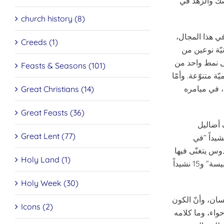
سك والزهد في
church history (8)
في هذا المجال،
Creeds (1)
يّة نوعين من
على نمط واحد من
Feasts & Seasons (101)
ة متنوّعة. وأمّا
، في ميامره
Great Christians (14)
Great Feasts (36)
المؤلّف أضاليل
Great Lent (77)
ما زال أهل القرن الحادي والعشرين يتابعون تفليكاتهم) وبعض الهراطقة؛ 78 نشيداً “في
سيّد المسيح، ومنها 51 نشيداً في الفردوس يتغنّى فيها
Holy Land (1)
ببهاء السماء؛ 12 نشيداً “في الفطير” يحتفل فيها بآلام المسيح وقيامته؛ 25 نشيداً “في الكنيسة” و15 نشيداً
Holy Week (30)
نسان، وأنّ الكون
Icons (2)
حواء، وما كلامه