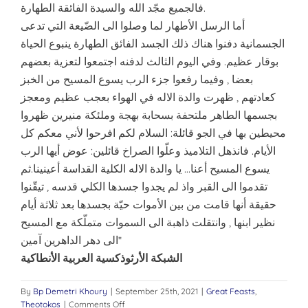
فالجميع مجّد الله والسيدة الفائقة الطهارة.
أما الرسل الأطهار لما وصلوا الى الضّيعة التي تدعى
الجسمانية دفنوا هناك ذلك الجسد الفائق الطهارة ينبوع الحياة
بوقار عظيم. وفي اليوم الثالث لدفنه اجتمعوا لتعزية بعضهم
بعضا , وفيما رفعوا جزء الرب يسوع المسيح من الخبز
كعادتهم , ظهرت والدة الاله في الهواء بعجب عظيم ومعجز
بجسمها الطاهر ملتحفة بسحابة بهجة وملئكة منيرين ظهروا
محيطين بها في الجو قائلة: السلام لكم افرحوا لأني معكم كل
الأيام. فانذهل التلاميذ وعلّوا الصراخ قائلين: عوض أيها الرب
يسوع المسيح أعنا… يا والدة الاله الكلية القداسة أعينينا.ثم
تقدموا الى القبر واذ لم يجدوا جسدها الكلي قدسه , تيقّنوا
حقيقة أنها قامت من بين الأموات حيّة بجسدها بعد ثلاثة أيام
نظير ابنها , وانتقلت ذاهبة الى السموات متملّكة مع المسيح
الى دهر الداهرين آمين*
الشبكة الأرثوذكسية العربية الأنطاكية
By
Bp Demetri Khoury
|
September 25th, 2021
|
Great Feasts
,
on
Theotokos
|
Comments Off