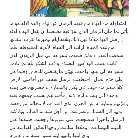
المتداولة من الآباء من قديم الزمان عن نياح والدة الاله هو ما
يأتي:لما حان الزمان الذي سرّ فيه مخلصنا أن ينقل اليه والدته
, أرسل اليها ملاكا قبل ذلك بثلاثة أيام ليخبرها بقرب انتقالها
من هذه الحياة الزائلة الى الحياة الأبدية المغبوطة, فلما
سمعت العذراء بذلك صعدت بسرعة الى جبل الزيتون الذي
كانت تذهب اليه كثيرا للصلاة, وأدّت الشكر لله ثم عادت
مسرعة الى بيتها. وأخذت تهيّئ ما يقتضي للدفن , وفيما هي
على هذه الحال , اختطفت الرسل سحب من أقاصي الأرض
كلاّ منهم من حيث كان يكرز بالبشارة, وأحضرتهم في وهلة
واحدة الى بيت والدة الاله , فأخبرتهم بسبب جمعهم بغتة
وعزّتهم بمثابة أم عن الحزن الذي اعتراهم لا محالة, ثم رفعت
يديها الى السماء وتضرعت من أجل سلامة العالم, وباركت
الرسل وأخيرا اضطجعت على سريرها وجعلت جسدها على
الهيئة التيشاءت , وهكذا أسلمت روحها الفائق القداسة في
يدي ابنها والهها ابنة ستين سنة من عمرها.