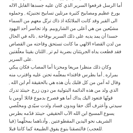
أما الرسل فرفعوا السرير الذي كان عليه جسدها القابل الاله
بورع عظيم ومصابيح كثيرة مرتلين تسابيح تجنيزيّة , وحملوه
الى القبر وقد كانت الملائكة اذ ذاك ترتّل معهم من السماء
مشيّعين من هي أعلى من الشاروبيم. واذ تجاسر أحد اليهود
حسدا أن يمد يديه على ذلك السرير بوقاحة , ناله في الحال
من لدن القضاء الالهي ما كانت تستحق وقاحته من القصاص
فقد قطعت يداه الجريئتان بضربة لم تر , اللتان بقيتا معلّقتين
على السرير.
وكان ذلك منظرا مريعا ومحزنا أما المصاب فكان يبكي
بمراره , أما بطرس فاقتداء بمعلّمه تحنن عليه واقترب منه
وقال له آمن من كل قلبك بأن هذه هي بالحقيقة أم ابن الله ,
الذي ولد من هذه الدائمة البتولية من دون زرع. حينئذ تدرك
قوتّها فتعود اليك يداك أما هو فصرخ بدموع قائلا: أومن يا
سيدتي وأعترف أنّك حقا وبدون فساد ولدت سيّدي ومخلّصي
يسوع المسيح ابن الله الآب الحقيقي. حينئذ قدّمه بطرس
الشريف نحو اليدين المقطوعتين , وأدناهما بمحلّهما (فيا
للعجب) فالتصقتا بنوع يفوق الطبيعة كما كانتا قبلا.