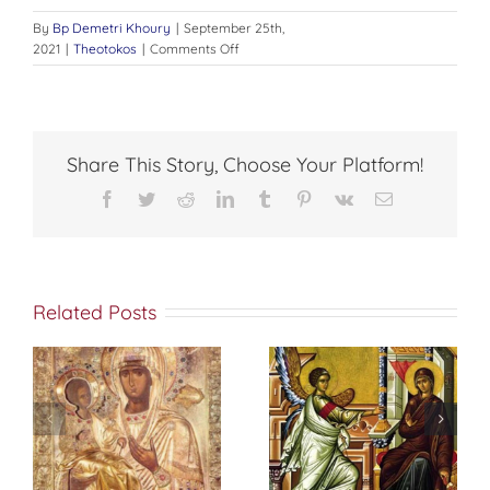
By
Bp Demetri Khoury
|
September 25th,
on
2021
|
Theotokos
|
Comments Off
تكريم
الكنيسة
للسيدة
العذراء
Share This Story, Choose Your Platform!
Facebook
Twitter
Reddit
LinkedIn
Tumblr
Pinterest
Vk
Email
Related Posts
s
f
شرح أيقونة عيد
البشارةبالخلاص
البشارة
.