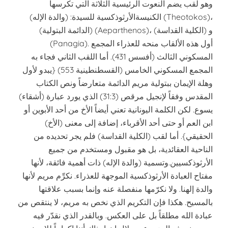
وهو لقب يضم النعوت الرئيسية الثلاثة التي تكرسها
الكنيسة
الأرثوذكسية للسيدة: (والدة الإله) (Theotokos)،
(الدائمة البتولية) (Aeparthenos)، و (الكلية القداسة)
(Panagia). أول هذه الألقاب منحه للعذراء المجمع
المسكوني الثالث (أفسس 431). أما اللقب الثاني فجاء به
المجمع المسكوني الخامس (القسطنطينية 553) {يبدو لأول
وهلة الإيمان ببتولية مريم الدائمة متعارضاً ونص الكتاب
المقدس وفقاً لإنجيل مرقص (31:3) الذي يورد عبارة (أشقاء)
يسوع. لكن الكلمة اليونانية تعني أيضاً الأخ من أحد الأبوين أو
ابن العم أو حتى أحد الأقرباء، إضافة إلى معنى (الأخ)
الحقيقي}. أما لقب (الكلية القداسة) فلم يجر تحديده من
الناحية العقائدية، بل هو مقبول ومستخدم من جميع
الأرثوذكسيين.وتسمية (والدة الإله) ذات أهمية فائقة، لأنها
مفتاح العبادة الأرثوذكسية الموجهة للعذراء. نكرِّم مريم لأنها
والدة إلهنا. ولا نكرّمها منفصلة عنه وإنما بسبب علاقتها
بالمسيح. هكذا فإن التكريم الذي نخص به مريم، لا ينتقص من
عبادة الله مطلقاً بل على العكس. وبالقدر الذي نقدّر فيه