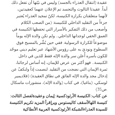
عقيدة (انتقال العذراء بالجسد) وليس في نيّتها أن تفعل ذلك
أبداً. عقيدتا الثالوث والتجسد تم الإعلان عنهما كعقيدتين،
لأنهما متعلقتان بكرازة الكنيسة، لكنّ تمجيد العذراء يُعتبر
جزءاً من التقليد الداخلي للكنيسة: (من الصعب الكلام
وأصعب من ذلك التفكير بالأسرار التي تحفظها الكنيسة في
العمق الخفي لوجدانها الداخلي… ولم تكن والدة الإله يوماً
موضوعاً للكرازة الرسولية. ففي حين بُشِّر بالمسيح فوق
السطوح ونوديَ به على رؤوس الأشهاد عبر تعليم ديني موحّد
للكون بأسره أُعلن سر والدة الإله فقط للذين في داخل
الكنيسة… فهو أكثر من عرض للإيمان، إنه أساس لرجائنا،
ثمرة الإيمان التي نضجت من التقليد. لنصمت إذاً ولنكفّ عن
إدخال مجد والدة الإله الفائق في نطاق العقيدة) {فلاديمير
لوسكي، (بناغيا)، في كتاب (والدة الإله)، منشورات ماسكال
ص35}.
عن كتاب: الكنيسة الأرثوذكسية: إيمان وعقيدة
لفصل الثالث:
كنيسة الله
الأسقف كاليستوس وير
إقرأ المزيد تكريم الكنيسة
للسيدة العذراء
الشبكة الأرثوذكسية العربية الأنطاكية