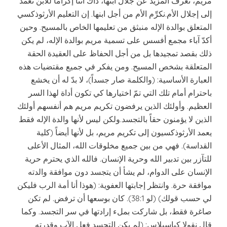
مريم، نعرف المزيد عن جلال ابنها، ذاك أننا إكراماً للابن نعمد
إلى إجلال الأم.نكرِّم الأم من أجل ابنها. إن التعليم الأرثوذكسي
المتعلق بوالدة الإله منبثق من تعليمها الخاص بالمسيح. وحين
أكدّ آباء مجمع أفسس على تسمية مريم بوالدة الإله، لم يكن
ذلك بقصد تمجيدها بل من أجل الحفاظ على العقيدة الحقة
المتعلقة بشخص المسيح. ومن يفكر في جميع مقتضيات هذه
العبارة الأساسية: (والكلمة صار جسداً)، لا بدّ له أن يخشع
باحترام أمام تلك التي تمّ اختيارها كي تكون أداة لهذا السر
العظيم. وأولئك الذين يرفضون تكريم مريم هم أنفسهم أولئك
الذين لا يؤمنون حقاً بالتجسد.ولكن ليس لأنها والدة الإله فقط
يعمد الأرثوذكسيون إلى تكريم مريم، بل لأنها أيضاً (كلية
القداسة). فهي من بين جميع مخلوقات الله، المثال الأعلى
للتآزر بين تدبير الله وحرية الإنسان. فالله الذي يحترم حرية
الإنسان على الدوام، لم يشأ أن يتجسد دون موافقة والدته
موافقة حرة. وانتظر إجابتها العفوية: (هوذا أنا أمة الرب فليكن
لي حسب قولك) (لو 38:1). كان بوسعها أن ترفض. لم تكن
صاغرة فقط، بل شاركت بملء إرادتها في سر التجسد. وكما
قال نقولا كباسيلاس: (لم يكن التجسد فعل الآب وقدرته