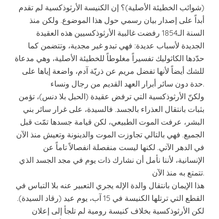
(شوائب الخطيئة الأصلية)؟ إن الكنيسة الأرثوذكسية لم تقدم
أبداً على إصدار بيان رسمي حول هذا الموضوع. ولكن منذ
السنة الـ1854 رفضت غالبية الأرثوذكسيين هذه العقيدة
الجديدة لأسباب عديدة: فهي تبدو غير مجدية، وتتضمن كما
حدّدها الكاثوليك تفسيراً مغلوطاً للخطيئة الأصلية، وهي مدعاة
للشك أيضاً لأنها تفضل مريم عن ذريّة آدم، واضعة إياها على
حدة دون سائر أبرار العهد القديم من رجال ونساء.
ولكنّ الأرثوذكسية التي ترفض عقيدة (الحبل بلا دنس)، تؤمن
بثبات بانتقال العذراء بالجسد. فالسيدة، على غرار سائر بني
البشر، عرفت الموت الطبيعي، لكن قيامة جسدها تمّت قبل
الجميع. فهي بالتالي تجاوزت الموت والدينونة وتعيش منذ الآن
في الدهر الآتي. لكنها ليست منفصلة انفصالاً تاماً عن
الإنسانية، لأننا نأمل أن نشارك ذات يوم في مجد الجسد الذي
تتمتع به منذ الآن.
هذا الإيمان بانتقال والدة الإله يجري التعبير عنه بلا التباس في
القطع التي ترتلها الكنيسة في 15 آب، يوم عيد (رقاد السيدة).
لكن الأرثوذكسية بخلاف كنيسة رومية لم تلجأ إلى إعلان