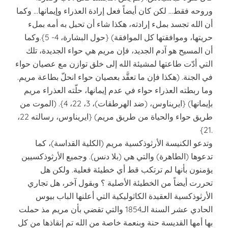
وروحه فقط… لكن كان أيضاً فعل إرادة العذراء وإيمانها… وكما
أن الله تجسد بملء إرادته، هكذا شاء أن تحبل به أمه بملء
حريتها، وموافقتها كل الموافقة) {حول البشارة، 4- 5}.وكما
أن المسيح هو آدم الجديد، فإن مريم هي حواء الجديدة، تلك
التي أدّت طاعتها لمشيئة الله إلى خلق توازن مع عصيان حواء
في الجنة. (هكذا فإن ما تعقَّد بعصيان حواء انحلّ بطاعة مريم.
وما ربطته العذراء حواء في عدم إيمانها، حلّته العذراء مريم
بإيمانها) {ايريناوس، (ضد الهرطقات)، 3، 22، 4}. (الموت من
طريق حواء والحياة من طريق مريم) {ايريناوس، رسالته 22،
21}.
وتدعو الكنيسة الأرثوذكسية مريم (الكلية القداسة)، كما
تدعوها (الطاهرة) والتي هي (بلا دنس). وجميع الأرثوذكسيين
يؤمنون بأنها لم ترتكب قط أي خطيئة فعلية. ولكن هل
تحررت أيضاً من الخطيئة الأصلية ؟ وبقول آخر، هل تجاري
الأرثوذكسية العقيدة الكاثوليكية التي أعلنها الباب بيوس
الحادي عشر السنة الـ1854 والتي تقضي بأن مريم مذ حملت
بها أمها القديسة حنة وبنعمة خاصة من الله تم إنقاذها من كل