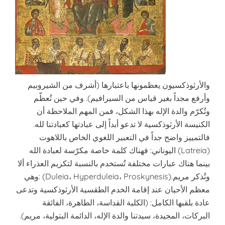
والأرثوذكسيون يعظمونها باعتبارها (أشرف من الشيروبيم
وأرفع مجداً بغير قياس من السيرافيم). وفي حين تُعظّم
وتُكرّم والدة الإله بهذا الشكل، فمن المهم الملاحظة أن
الكنيسة الأرثوذكسية لا تدعو أبداً إلى عبادتها كعبادتنا لله.
فالتمييز واضح جداً في التعبير اللغوي الخاص باللاهوت
اليوناني: فهناك كلمة خاصة مكرّسة لعبادة الله (Latreia)
بينما هناك عبارات مختلفة تُستخدم بالنسبة لتكريم العذراء ألا
وهي: (Duleia، Hyperduleia، Proskynesis).وتُذكر مريم
معظم الأحيان عند إقامة الخدم الطقسية الأرثوذكسية وتدعى
عادة بلقبها الكامل: (الكلية القداسة، الطاهرة، الفائقة
البركات، المجيدة، سيدتنا والدة الإله، الدائمة البتولية، مريم).