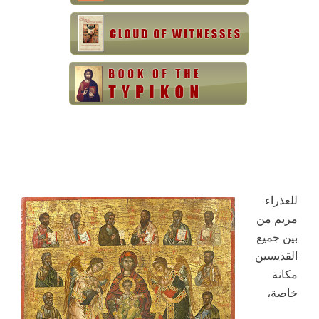
للعذراء
مريم من
بين جميع
القديسين
مكانة
خاصة،