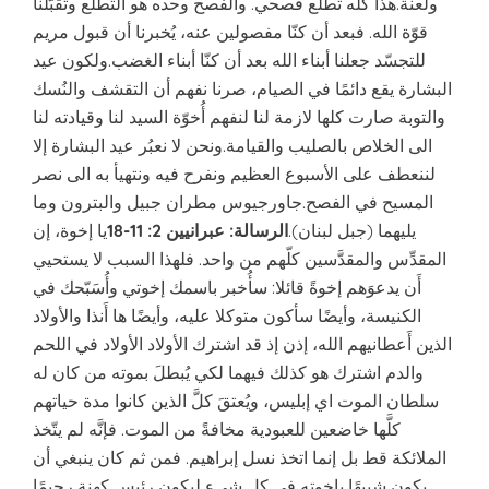
ولعنة.هذا كله تطلّع فصحي. والفصح وحده هو التطلّع وتقبّلنا
قوّة الله. فبعد أن كنّا مفصولين عنه، يُخبرنا أن قبول مريم
للتجسّد جعلنا أبناء الله بعد أن كنّا أبناء الغضب.ولكون عيد
البشارة يقع دائمًا في الصيام، صرنا نفهم أن التقشف والنُسك
والتوبة صارت كلها لازمة لنا لنفهم أُخوّة السيد لنا وقيادته لنا
الى الخلاص بالصليب والقيامة.ونحن لا نعبُر عيد البشارة إلا
لننعطف على الأسبوع العظيم ونفرح فيه ونتهيأ به الى نصر
المسيح في الفصح.جاورجيوس مطران جبيل والبترون وما
يليهما (جبل لبنان).
الرسالة: عبرانيين 2: 11-18
يا إخوة، إن
المقدِّس والمقدَّسين كلّهم من واحد. فلهذا السبب لا يستحيي
أَن يدعوَهم إخوةً قائلا: سأُخبر باسمك إخوتي وأُسَبّحك في
الكنيسة، وأيضًا سأكون متوكلا عليه، وأيضًا ها أَنذا والأولاد
الذين أَعطانيهم الله، إذن إذ قد اشترك الأولاد الأولاد في اللحم
والدم اشترك هو كذلك فيهما لكي يُبطلَ بموته من كان له
سلطان الموت اي إبليس، ويُعتقَ كلَّ الذين كانوا مدة حياتهم
كلَّها خاضعين للعبودية مخافةً من الموت. فإنَّه لم يتّخذ
الملائكة قط بل إنما اتخذ نسل إبراهيم. فمن ثم كان ينبغي أن
يكون شبيهًا بإخوته في كل شيء ليكون رئيس كهنةٍ رحيمًا