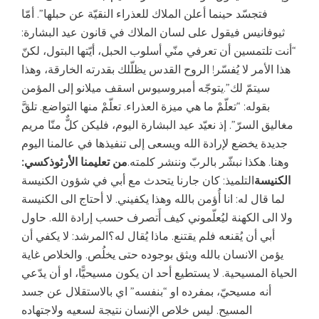
فتجسّد حينما أعلن الملاك للعذراء النقيّة عن حبلها”. أمّا
ثيوفانيس فيقول على لسان الملاك في قانون عيد البشارة:
“أنت تلتمسين أن تعرفي منّي أسلوب الحبل، أيّتها البتول، لكنّ
هذا الأمر لا يُفسّر! الروح القدس يظلّلك بقدرته الخارقة، وهذا
سيتمّ لك”.يتوجّه أمبروسيوس اسقف ميلانو إلى المؤمن
بقوله: “تعلّمْ ما هي ميزة العذراء. تعلّمْ منها التواضع. تلقَّ
مغاليق السرّ”. إذ نعيّد عيد البشارة اليوم، فليكن كلٌّ منّا مريم
جديدة يخضع لإرادة الله ويسعى إلى تنفيذها في عالمنا اليوم
وهنا. هكذا نبشّر بالربّ وننشر كلمته.
من تعليمنا الأرثوذكسي:
الكنيسة
التلميذ: كان جارنا يتحدث مع أبي في شؤون الكنيسة
لما قال له: انا أُؤمن بالله وهذا يكفيني. لا أحتاج الى الكنيسة
ولا الى الكهنة ليُعلّموني كيف أَتصرف حسب إرادة الله. حاول
أبي أن يُقنعه فلم يقتنع. ماذا يُقال له؟المرشد: لا يكفي أن
يؤمن الانسان بالله ويثق بوجوده حتى يخلُص. والخلاص غاية
الحياة المسيحية. لا يستطيع أحد ان يكون مسيحيًّا، او أن يدّعي
أنه مسيحيّ، بمفرده او “بنفسه” اي بالاستقلال عن جسد
المسيح. ليس خلاص الإنسان نتيجة لسعيه ولاجتهاده