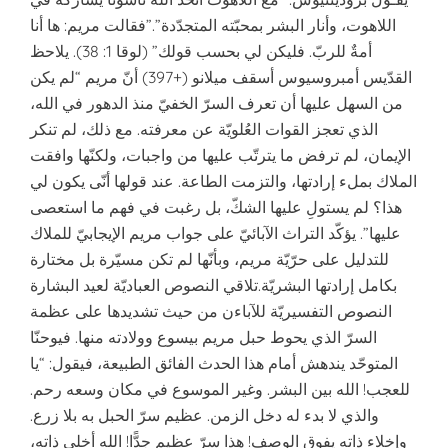
اللاهوت، وأنار البشر بمحبّته المتجدّدة”.”فقالت مريم: ها أنا
أمةٌ للربّ. فليكن لي بحسب قولك” (لوقا 1: 38). يلاحظ
القدّيس أمبروسيوس أسقف ميلانو (+397) أنّ مريم “لم يكن
من السهل عليها أن تعرف السرّ الخفيّ منذ الدهور في الله،
الذي تعجز القوات العُلويّة عن معرفته. مع ذلك، لم تنكر
الإيمان، لم ترفض ما يترتّب عليها من واجبات، ولكنّها وافقت
الملاك بملء إرادتها، والتزمت الطاعة. عند قولها أنّى يكون لي
هذا؟ لم يستولِ عليها الشكّ، بل رغبت في فهم ما استعصى
عليها”. يؤكّد التراث الآبائيّ على جواب مريم الإيجابيّ للملاك
للتدليل على حرّيّة مريم، وبأنّها لم تكن مسيّرة بل مختارة
بكامل إرادتها البشريّة.تلاقي النصوص العباديّة لعيد البشارة
النصوص التفسيريّة للآباءن من حيث تشديدها على عظمة
السرّ الذي يحوط حبل مريم بيسوع وولادته منها. فيوحنّا
المتوحّد يندهش أمام هذا الحدث الفائق الطبيعة، فيقول: “يا
للعجب! الله بين البشر. وغير الموسوع في مكان وسعه رحم.
والذي لا بدء له دخل الزمن. عظيم سرّ الحبل به بلا زرع.
وإخلاء ذاته يفوق الوصف! هذا سرّ عظيم جدًّا! الله أخلى ذاته،