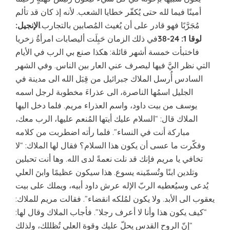
أمينًا فيما لله حتى يُكفّر خطايا الشعب. لأنه إذ كان قد تألم
مُجَرَّبًا فهو قادر على أن يُغيث المُصابين بالتجارب.
الإنجيل:
لوقا 1: 24-38
في ذلك الزمان حَبِلَت أليصابات امرأةُ زخريا
فاختبأت خمسة أشهر قائلة: هكذا صنع بي الرب في الأيام
التي نظر اليَّ فيها ليصرف عني العار بين الناس. وفي الشهر
السادس أُرسل الملاك جبرائيل من قِبَل الله الى مدينة في
الجليل اسمُها الناصرة، الى عذراءَ مخطوبة لرجل اسمه
يوسف من بيت داود، واسم العذراء مريم. فلما دخل اليها
الملاك قال: “السلام عليك أيتها المُنعم عليها، الرب معك،
مباركة أنت في النساء”. فلما رأته اضطربت من كلامه
وفكّرت ما عسى أن يكون هذا السلام؟ فقال لها الملاك: “لا
تخافي يا مريم فإنك قد نلت نعمةً لدى الله. وها أنت تحبلين
وتلدين ابنًا وتُسمّينه يسوع. هذا سيكون عظيمًا وابنَ العلي
يُدعى وسيُعطيه الربّ الإله عرش داود أبيه، ويملك على بيت
يعقوب الى الأبد. ولا يكون لمُلكه انقضاء”. فقالت مريم للملاك:
“كيف يكون هذا وأنا لا أعرف رجلا”. فأجاب الملاك وقال لها:
“إنّ الروح القدس يحلّ عليك وقوة العلي تُظللك، ولذلك