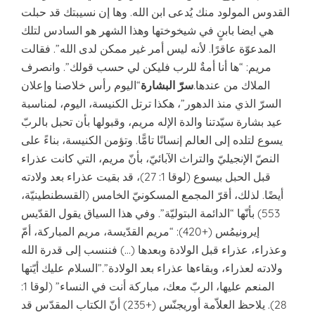
القدوس المولود منك يُدعى ابن الله. وها إن نسيبتك قد حبلت
هي ايضا بابنٍ في شيخوختها وهذا الشهر هو السادس لتلك
المدعوّة عاقرًا. لأنه ليس أمر غير ممكن لدى الله”. فقالت
مريم: “ها أنا أمةٌ للرب فليكن لي حسب قولك”. وانصرف
الملاك من عندها.
سرّ البشارة
“اليوم رأس خلاصنا وإعلان
السرّ الذي منذ الدهور”، هكذا ترتل الكنيسة، اليوم، لمناسبة
عيد بشارة سيّدتنا والدة الإله مريم، وقبولها بأن تحبل بالربّ
يسوع لتلده إلى العالم إنسانًا تامًّا. وتؤمن الكنيسة، بناءً على
النصّ الإنجيليّ والتراث الآبائيّ، بأنّ مريم، التي كانت عذراء
قبل الحبل بيسوع (لوقا 1: 27)، قد بقيت عذراء بعد ولادته
أيضًا. لذلك، أقرّ المجمع المسكونيّ الخامس (القسطنطينيّة،
553) بأنّها “الدائمة البتوليّة”. وفي هذا السياق يقول القدّيس
إيرونيمُس (+420): “مريم القدّيسة، مريم المباركة، أمّ
وعذراء، عذراء قبل الولادة وبعدها (…) فننسب إلى قدرة الله
ولادته لعذراء، وبقاءها عذراء بعد الولادة”.”السلام عليك أيّتها
المنعم عليها، الربّ معك، مباركة أنت في النساء” (لوقا 1:
28). يلاحظ العلاّمة أوريجنّس (+235) أنّ الكتاب المقدّس قد