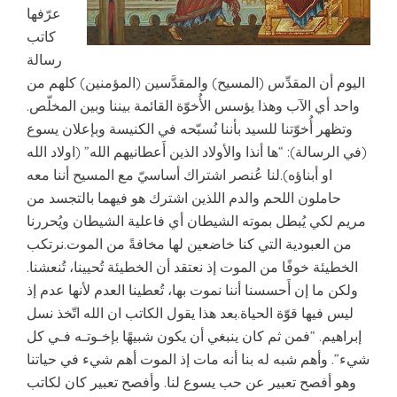
عرّفها
كاتب
رسالة
اليوم أن المقدِّس (المسيح) والمقدَّسين (المؤمنين) كلهم من
واحد أي الآب وهذا يؤسس الأُخوّة القائمة بيننا وبين المخلّص.
وتظهر أُخوّتنا للسيد بأننا نُسبّحه في الكنيسة وبإعلان يسوع
(في الرسالة): “ها أنذا والأولاد الذين أَعطانيهم الله” (اولاد الله
او أبناؤه).لنا عُنصر اشتراك أساسيّ مع المسيح أننا معه
حاملون اللحم والدم اللذين اشترك هو فيهما بالتجسد من
مريم لكي يُبطل بموته الشيطان أي فاعلية الشيطان ويُحررنا
من العبودية التي كنا خاضعين لها مخافةً من الموت.نرتكب
الخطيئة خوفًا من الموت إذ نعتقد أن الخطيئة تُحيينا، تُنعشنا.
ولكن ما إن أَحسسنا أننا نموت بها، تُعطينا العدم لأنها عدم إذ
ليس فيها قوّة الحياة.بعد هذا يقول الكاتب ان الله اتّخذ نسل
إبراهيم. “فمن ثم كان ينبغي أن يكون شبيهًا بإخـوتـه فـي كل
شيء”. وأهم شبه له بنا أنه مات إذ الموت أهم شيء في حياتنا
وهو أفصح تعبير عن حب يسوع لنا. وأفصح تعبير كان لكاتب