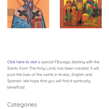
n
Sermon on the
On
Presentation of
The Annunciatio
the Lord
Click here to visit
a special FB page, dealing with the
Saints from The Holy Land, has been created. It will
post the lives of the saints in Arabic, English and
Spanish. We hope that you will find it spiritually
beneficial.
Categories