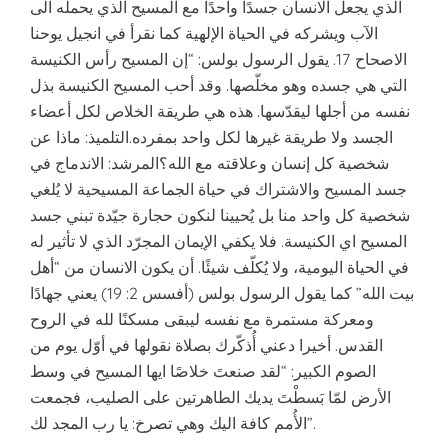
الذي يجعل الانسان جسدًا واحدًا مع المسيح الذي يحمله الى
الآب ويشركه في الحياة الإلهية كما نقرأ في انجيل يوحنا
الاصحاح 17. يقول الرسول بولس: “إن المسيح رأس الكنيسة
التي هي جسده وهو مخلّصها. وقد أحب المسيح الكنيسة بذل
نفسه من أجلها ليقدّسها. هذه هي طريقة الخلاص لكل أعضاء
الجسد ولا طريقة غيرها لكل واحد بمفرده.التلميذ: ماذا عن
شخصية كل إنسان وعلاقته مع الله؟المرشد: الاندماج في
جسد المسيح والاشتراك في حياة الجماعة المسيحية لا يُلغي
شخصية كل واحد منا بل يُحيينا لنكون حجارة جيّدة تبني جسد
المسيح اي الكنيسة. فلا يكفي الإيمان المجرّد الذي لا تأثير له
في الحياة اليومية، ولا يُكلّف شيئًا. أن يكون الانسان من “أهل
بيت الله” كما يقول الرسول بولس (أفسس 2: 19) يعني جهادًا
ومعركة مستمرة مع نفسه ليبقى مسكنًا لله في الروح
القدس. أخيرا دعني أُذكّرك بصلاة نقولها في أوّل يوم من
الصوم الكبير: “لقد صنعتَ خلاصًا ايها المسيح في وسط
الأرض لمّا بَسطْتَ يديك الطاهرتين على الصليب، فجمعت
الأُمم كافة اليك وهي تصرخ: يا رب المجد لك”.