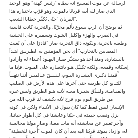
الرسالة عن موت المسيح انه سمّاه “رئيس كهنة” وهو الوحيد
الذي صار لله أبيه قربانًا بالموت. وهو قرَّب باختياره هذا
القربان “حتّى يُكفّر خطايا الشعب”.
ثم يوضح أن الرب يسوع تألم مجرَّبًا، والتجربة كانت قاسية
في الضرب والهزء وإكليل الشوك وتسميره على الخشبة
وطعنه بالحربة. ولكونه ذاق التجربة صار “قادرًا على أن يُغيث
المصابين بالتجارب” أي نحن المؤمنين به.الطـريـق ابتـدأ
بالبـشارة، ومنذ أخذ هو يبشـّر صـار اليهـود أعـداء له وأرادوا
إسكاته وقمعه، ولكنه تكلـّل هـو بانتصاره على المـوت. فإذا ما
أَقمنـا ذكـرى البشـارة اليـوم، لـنـبـقَ عـالميـن أننـا نتهيـأ
لنُتـابع كل طريقه حتى آخرها على هذه الأرض في الصليب
والقيـامـة. ولنـذُق سَيـرنا معـه لأنـه هـو الطريق وليس غيره
من طريق.اليوم يوم فرح لأنه يكشف لنا قرب الله من
الإنسان ليس فقط كما كان يقول في الأنبياء ولكن في كونه
نزل ونصب خيمته في حيّنا وعايشنا في كل أطوار حياتنا،
وآخر تعبير عن معايشته أنه مات معنا، وصار موتُنا مجالسة
له، وازداد بموتنا قربُنا اليه بعد أن كان الموت “أُجرة للخطيئة”