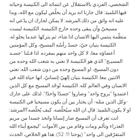
الشخصي، الفردي بالاستقلال عن انتمائه الى الكنيسة وحياته
فيها.التلميذ: قال جارنا انه يريد أن يخلُص ليكون مع الله، وبدا
عليه انه واثق من ذلك.المرشد: لا يمكن لجارك ان يدّعي انه
مسيحيّ وأن يبقى وحده خارج الكنيسة. الكنيسة ليست
منظّمة ينتمي اليها الانسان اذا شاء، ثم يتركها عندما يحلو له.
الكنيسة بنيان حيّ، جسدٌ رأسُه المسيح، وكل المؤمنين
أعضاؤه معا، لا كل واحد منهم بمفرده. اذا قـلنا “جسـد
المسيـح” الذي هو الكنيسة لا نعني به شعب الله وحده من
دون المسيح، او المسيح وحده من دون شعب الله. نعني
الاثنين معا. الكنيسة بنيان إلهيّ-إنسانيّ، انها حياة الله في
الانسان وفي العالم كله. الكنيسة تُوحّد المسيح مع كل الذين
اعتمدوا “بروح واحد” وصاروا “جسدًا واحدًا”. لذلك على جارك
-وكل الذين مثله- أن يختار بين أن يكون مسيحيا في الكنيسة
او لا يكون.التلميذ: قال ان الله سيُخلّصه. كيف يُخلّصه؟المرشد:
انت تعرف أن المسيح صار إنسانا واتخذ جسدا من مريم
العذراء وتألم ومات وقام من بين الأموات “ليجمع أبناء الله
المتفرّقين الى واحد” (يوحنا 11: 52). هذا هو الخلاص، الحدث