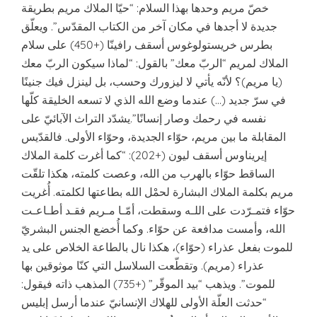
خصّ مريم وحدها بهذا السلام: “حيّا الملاك مريم بطريقة
جديدة لا أجدها في مكان آخر من الكتاب المقدّس”. ويعلّق
بطرس خريستولوغوس أسقف رافينّا (+450) على سلام
الملاك لمريم “الربّ معك” بالقول: “لماذا سيكون الربّ معك
(يا مريم)؟ لأنّه يأتي لا ليزورك وحسب، بل لينزل فيك جنينًا
في سرّ جديد (…) عندما وضع الله الذي لا تسعه الخليقة كلّها
نفسه في رحمك وصار إنسانًا”.يشدّد التراث الآبائيّ على
المقابلة ما بين مريم، حوّاء الجديدة، وحوّاء الأولى. فالقدّيس
إيريناوس أسقف ليون (+202): “كما أغرت كلمة الملاك
الساقط حوّاء بالهرب من الله، وعصت كلمته، هكذا تلقّت
مريم بكلمة الملاك البشارة لحمْل الله بطاعتها لكلمته. أُغريت
حوّاء فتمـرّدت على اللـه وسقطت، أمّـا مـريم فقـد أطـاعـت
الله، وأمست مدافعة عن حوّاء. وكما أُخضع الجنس البشريّ
للموت بفعل عذراء (حوّاء)، هكذا نال بالطاعة الخلاص على يد
عذراء (مريم). وتقطّعت السلاسل التي كنّا موثوقين بها
للموت”. ويذهب “بيد الموقّر” (+735) المذهب ذاته فيقول:
“حدثت العلّة الأولى للهلاك الإنسانيّ عندما أرسل إبليس