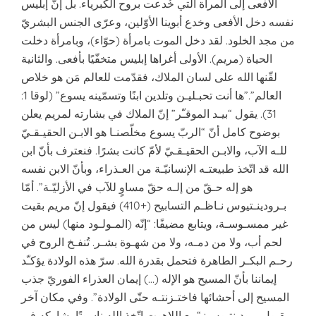
الأفعى إلى المرأة التي خُدعت بروح الكبرياء. بل إنّ إبليس
نفسه دخل الأفعى وخدع أبوينا الأوّلين، وعرّى الجنس البشريّ
من مجد الخلود. لقد دخل الموت بامرأة (حوّاء)، وبامرأة دخلت
الحياة (مريم). الأولى أغراها إبليس متخفّيًا بأفعى. والثانية
لقّنها الله على لسان الملاك، فقدّمت للعالم مَن هو خلاص
العالم”.”ها أنت تحبـليـن وتلدين ابنًا وتسمّينه يسوع” (لوقا 1:
31). يقول “بيـد الموقـّر” إنّ الملاك في بشارته لمريم يعلن
بوضوح كامل أنّ “الربّ يسوع مخلّصنـا هو الابـن الحقيـقـيّ
للـه الآب، والابـن الحقيـقـيّ لأمّ كانت بشرًا. فنعترف بأنّ ابن
الله قد اتّخذ طبيعتـه الإنسانيّـة من العـذراء، وبأنّ الابن نفسه
هو إله حـقّ من إلـه حقّ مساوٍ للآب في الأزليّـة”. أمّا
بـرودينـتيوس نـاظـم التسابيح (+410) فيقول إنّ مريم بقيت
غير ممسـوسـة، ويتابع مضيفًا: “إنّه (المـولـود منها) ليس من
لحم أب، ولا من دمـه، ولا من شهـوة بشـر. تُنفـخ الروح في
رحـم البكـر الطاهرة فتحمل بقدرة الله. سرّ هذه الولادة يؤكـّد
إيماننا بأنّ المسيح هو الإله (…) إيمان العذراء الفوريّ جذب
المسيح إلى أحشائها فاختـزنتـه حتّى الولادة”. وفي مكان آخر
يقـول برودينتيوس: “مع اللاهوت اتّخذ الله ناسوتًا يشاركه في