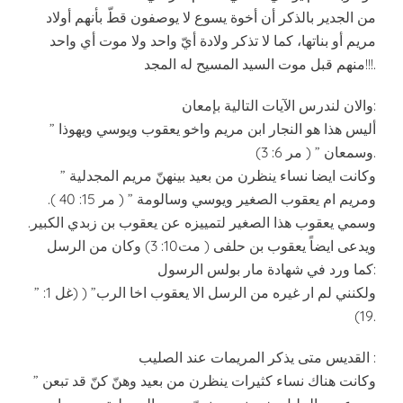
من الجدير بالذكر أن أخوة يسوع لا يوصفون قطّ بأنهم أولاد
مريم أو بناتها، كما لا تذكر ولادة أيّ واحد ولا موت أي واحد
منهم قبل موت السيد المسيح له المجد!!!.
والان لندرس الآيات التالية بإمعان:
” أليس هذا هو النجار ابن مريم واخو يعقوب ويوسي ويهوذا
وسمعان ” ( مر 6: 3).
” وكانت ايضا نساء ينظرن من بعيد بينهنّ مريم المجدلية
ومريم ام يعقوب الصغير ويوسي وسالومة ” ( مر 15: 40 ).
وسمي يعقوب هذا الصغير لتمييزه عن يعقوب بن زبدي الكبير.
ويدعى ايضاً يعقوب بن حلفى ( مت10: 3) وكان من الرسل
كما ورد في شهادة مار بولس الرسول:
” ولكنني لم ار غيره من الرسل الا يعقوب اخا الرب” ( (غل 1:
19).
القديس متى يذكر المريمات عند الصليب :
” وكانت هناك نساء كثيرات ينظرن من بعيد وهنّ كنّ قد تبعن