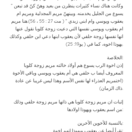
” وكانت هناك نساء كثيرات ينظرن من بعيد وهنّ كنّ قد تبعن
يسوع من الجليل يخدمنه. وبينهنّ مريم المجدلية ومريم ام
يعقوب ويوسي وام ابني زبدي ” ( مت 27 : 55 ، 56).هنا مريم
ام يعقوب ويوسي نفسها التي دعيت زوجة كلوبا نقول عنها
انها نفسها زوجة حلفي لأن يعقوب ابنها دعي ابن حلفي وكذلك
يهوذا اخوه، كما في ( يو19: 25).
الخلاصة:
إذن اخوة الرب يسوع هم أولاد خالته مريم زوجة كلوبا
المعروف أيضا ب حلفي هي أم يعقوب ويوسي وباقي الأخوة
(اختمريم العذراء لها نفس الأسم وهذا ليس غريبا عن عادة
ذاك الزمان).
إثبات ان مريم زوجة كلوبا هي ذاتها مريم زوجة حلفي وذلك
من اسم يعقوب ويهوذا اولادها:
بالنسبة للأخوين الأخرين:
نقرأ أيضا عن يعقوب ويهوذا إنهم اخوة: