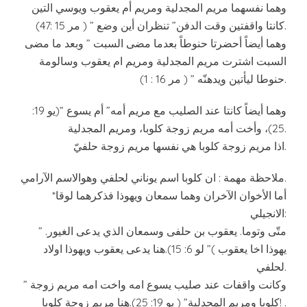
وهما نفسهما مريم المجدلية ومريم أم يعقوب ويوسي التين
كانتا واقفتين وقت الدفن” تنظران أين وضع ” ( مر 15 :47).
وهما أيضاً أحضرتا حنوطاً بعدما مضى السبت ” وبعد ما مضى
السبت اشترت مريم المجدلية ومريم ام يعقوب وسالومة
حنوطا ليأتين ويدهنّه ” ( مر 16 : 1).
وهما أيضاً كانتا عند الصليب مع مريم أمه” أم يسوع “(يو 19:
25)، وأخت أمه مريم زوجة كلوبا، ومريم المجدلية.
اذا مريم زوجة كلوبا هي نفسها مريم زوجة حلفيّ.
ملاحظة مهمة : ان كلوبا اسم يوناني لحلفي وهوالاسم الآرامي.
*أما الأخوان الآخران وهما سمعان ويهوذا فذكرهما لوقا
الانجيلي:
” متّى وتوما. يعقوب بن حلفى وسمعان الذي يدعى الغيور.
يهوذا اخا يعقوب )” لو 6: 15).هنا يدعى يعقوب ويهوذا اولاد
لحلفي.
” وكانت واقفات عند صليب يسوع امه واخت امه مريم زوجة
كلوبا ومريم المجدلية” ( يو 19: 25).هنا مريم زوجة كلوبا! .