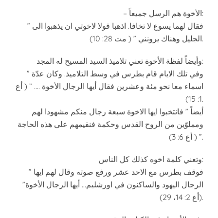
– الأخوة هم الرسل جميعاً:
” فقال لهما يسوع لا تخافا. اذهبا قولا لاخوتي ان يذهبوا الى
الجليل وهناك يرونني ” ( مت 28: 10).
وأيضاً لفظة الأخوة تعني تلاميذ السيد المسيح له المجد:
” وفي تلك الايام قام بطرس في وسط التلاميذ. وكان عدّة
اسماء معا نحو مئة وعشرين فقال أيها الرجال الأخوة …. ” ( أع
1: 15).
أيضاً ” فانتخبوا ايها الاخوة سبعة رجال منكم مشهودا لهم
ومملوّين من الروح القدس وحكمة فنقيمهم على هذه الحاجة
” ( أع 6: 3).
وتعني كلمة اخوه كذلك كل الناس:
” فوقف بطرس مع الاحد عشر ورفع صوته وقال لهم ايها
الرجال اليهود والساكنون في اورشليم… أيها الرجال الأخوة”
(أع 2: 14، 29).