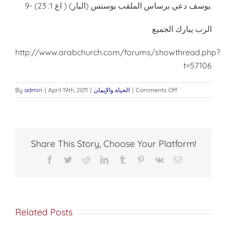
9- يوسف دعي برساس الملقب يوستس (البار) ( اع 1: 23).
الرب يبارك الجميع
http://www.arabchurch.com/forums/showthread.php?
t=57106
on
Comments Off
|
الحياة والإيمان
|
April 19th, 2011
|
admin
By
هل
للسيد
المسيح
اخوة؟
ومن
Share This Story, Choose Your Platform!
هم
أخوة
Facebook
Twitter
Reddit
LinkedIn
Tumblr
Pinterest
Vk
Email
يسوع؟؟
Related Posts