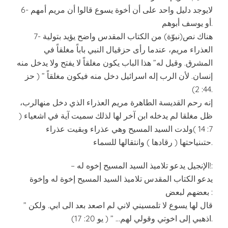
6- لايوجد دليل واحد على أن أخوة يسوع قالوا أن مريم أمهم
أو يوسف أبوهم.
7- هناك نص(نبوّة) من الكتاب المقدس واضح يؤيد بتولية
العذراء مريم، عندما رأى حزقيال النبي باباً مغلقاً في
المشرق. وقيل له” هذا الباب يكون مغلقاً لا يفتح ولا يدخل منه
إنسان. لأن الرب إله اسرائيل دخل منه فيكون مغلقاً ” ( حز
44: 2).
إنه رحم القديسة الطاهرة مريم العذراء الذي دخل منهالرب،
ظل مغلقا لم يدخله ابن آخر لها لذلك سميت آية في اشعياء (
7: 14 )ولدت السيد المسيح وهي عذراء وبقيت عذراء
حتىنياحتها ( رقادها ) وانتقالها للسماء.
– الإنجيل يدعو تلاميذ السيد المسيح إخوه له!:
يدعو الكتاب المقدس تلاميذ السيد المسيح إخوة له وإخوة
بعضهم لبعض :
” قال لها يسوع لا تلمسيني لاني لم اصعد بعد الى ابي. ولكن
اذهبي إلى اخوتي وقولي لهم… ” ( يو 20: 17).