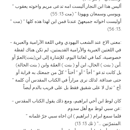
” أليس هذا ابن النجار.أليست امه تدعى مريم واخوته يعقوب
ويوسي وسمعان ويهوذا ” (مت 13: 55).
” أوليست اخواته جميعهنّ عندنا فمن اين لهذا هذه كلها ” (مت
13: 56).
– معنى الاخ عند الشعب اليهودي وفي اللغة الآرامية والعبرية:
في اللغتين العبرية والأرامية القديمتين، لم تكن هناك لفظة
خصوصية، كما في لغاتنا اليوم، للإشارة إلى ابن(بنت)العمّ أو
أبن ( بنت ) الخال، ابن أو ( بنت ) العمّة وابن ( بنت الخالة).
بل كانت تدعو ” أخاً ” أو ” أختاً ” كلّ من جمعتك به قرابة أو
حتى صداقة. لذلك نرى مراراً في الكتاب المقدس أن كلمة ”
أخ ” تدل لا على شقيق فقط بل على قريب بالدم أيضاً:
– كان لوط ابن أخي ابراهيم، ومع ذلك يقول الكتاب المقدس
عن سبي لوط مع أهل سدوم:
” فلما سمع ابرام ( ابراهيم ) ان اخاه سبي جرّ غلمانه
المتمرّنين …” ( تك 13: 13).