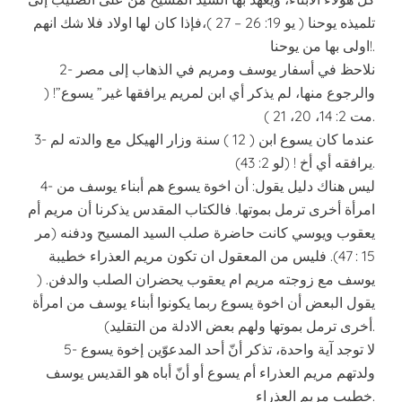
تلميذه يوحنا ( يو 19: 26 – 27 )،فإذا كان لها اولاد فلا شك انهم
اولى بها من يوحنا!.
2- نلاحظ في أسفار يوسف ومريم في الذهاب إلى مصر
والرجوع منها، لم يذكر أي ابن لمريم يرافقها غير” يسوع”! (
مت 2: 14، 20، 21 ).
3- عندما كان يسوع ابن ( 12 ) سنة وزار الهيكل مع والدته لم
يرافقه أي أخ ! (لو 2: 43).
4- ليس هناك دليل يقول: أن اخوة يسوع هم أبناء يوسف من
امرأة أخرى ترمل بموتها. فالكتاب المقدس يذكرنا أن مريم أم
يعقوب ويوسي كانت حاضرة صلب السيد المسيح ودفنه (مر
15 : 47). فليس من المعقول ان تكون مريم العذراء خطيبة
يوسف مع زوجته مريم ام يعقوب يحضران الصلب والدفن. (
يقول البعض أن اخوة يسوع ربما يكونوا أبناء يوسف من امرأة
أخرى ترمل بموتها ولهم بعض الادلة من التقليد).
5- لا توجد آية واحدة، تذكر أنّ أحد المدعوّين إخوة يسوع
ولدتهم مريم العذراء أم يسوع أو أنّ أباه هو القديس يوسف
خطيب مريم العذراء.