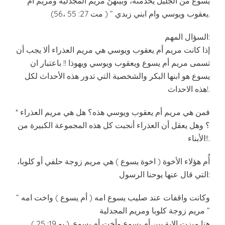
يسوع من الجليل يخدمنه، وبينهنّ مريم المجدلية ومريم ام
يعقوب ويوسي وام ابني زبدي ” ( مت 27: 55 ،56).
السؤال المهم:
إذا كانت مريم أم يعقوب ويوسي هي مريم العذراء ألا يجب أن
تسمى مريم أم يسوع ويعقوب ويوسي ويهوذا !! باعتبار ان
يسوع هو ابنها البكر والشخصية التي تدور هذه الأحداث لكل
هذه الاحداث!.
* فمن هي مريم أم يعقوب ويوسي هذه؟ هل هي مريم العذراء
؟ وهل يعقل أن العذراء أنجبت كل هذه المجموعة الكبيرة من
الأبناء!!.
أُم هؤلاء الأخوة ( اخوة يسوع ) هي مريم زوجة حلفي أو كلوبا،
التي قال عنها يوحنا الرسول:
” وكانت واقفات عند صليب يسوع امه ( أم يسوع ) واخت امه
مريم زوجة كلوبا ومريم المجدلية ”
( يو 19: 25 ). هنا ميزت الاية بين أم يسوع وأخت أم يسوع