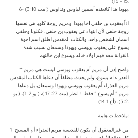
15 – 16).
6- يهوذا هذا كانعنده أسمين لباوس وتداوس ( مت 10: 3).
اذاً يعقوب بن حلفي أخا يهوذا. ومريم زوجة كلوبا هي نفسها
زوجة حلفي لأن ابنها دعي يعقوب بن حلفي، فكلوبا وحلفي
اسمان لشخص واحد. والكتاب المقدس اطلق اسم اخوة
يسوع على يعقوب ويوسي ويهوذا وسمعان بسبب شدة
القرابة معه فهم اولاد خاله ويسوع ابن خالتهم.
** واضح إذن أن مريم أم يعقوب ويوسي ليست هي مريم
العذراء ام يسوع، ولم يحدث مطلقاً أن دعاها الكتاب المقدس
مريم العذراء أُم يعقوب ويوسي ويهوذا وسمعان. بل دعاها
مريم ” أم يسوع ” فقط !!! انظر (مت 27: 17 )، ( يو 2: 1)، ( يو
2: 3)، (أع 1: 14).
ملاحظات هامة:
1- من غيرالمعقول أن يكون للقديسة مريم العذراء أم المسيح
كل هؤلاء الأبناء، ويعهد بها السيد المسيح من على الصليب إلى