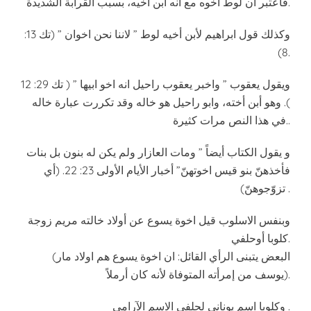
فاعتبر أن لوط أخوه مع أنه ابن أخيه، بسبب القرابة الشديدة.
وكذلك قول ابراهيم لأبن أخيه لوط ” لاننا نحن اخوان ” (تك 13:
8).
ويقول يعقوب ” واخبر يعقوب راحيل انه اخو ابيها ” ( تك 29: 12
). وهو أبن أخته، وابو راحيل هو خاله وقد تكررت عبارة خاله
في هذا النص مرات كثيرة..
و يقول الكتاب أيضاً ” ومات العازار ولم يكن له بنون بل بنات
فأخذهنّ بنو قيس اخوتهنّ” أخبار الأيام الأولى 23: 22. (أي
تزوّجوهنّ) .
وبنفس الاسلوب قيل اخوة يسوع عن أولاد خالته مريم زوجة
كلوبا أوحلفي.
(البعض يتبنى الرأي القائل: ان اخوة يسوع هم اولاد مار
يوسف من إمرأته المتوفاة لأنه كان أرملاً).
وكلوبا اسم يوناني لحلفي الاسم الآرامي .