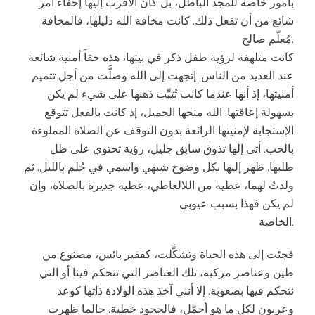
بأمور خاصة للمجد الباطل، بل كان الأقرب إليها إخفاء أمر
شائع من أن تفعل ذلك. كانت مخافة الله دليلها، فالمخافة
مُعلّم صالح.
كانت متلهفة لرؤية طفل ذكر في بيتها، هذه حقاً أمنية شائعة
عند العديد من الناس. إتجهت إلى الله وصلَّت من أجل تتميم
أمنيتها، إذ أنها عندما كانت تُثبِّت ذهنها على شيء لم يكن
بسهولة إعاقتها. الله منحها الجميل، إذ كانت بالفعل تتوقع
الإستجابة لإمنيتها الرائعة بدون التوقف عن الصلاة المملوءة
بالحب. أتى إلها تذوق سابق جليل، رؤية تحتوي على ظل
طلبها. ظهر إليها بكل وضوح شبهي واسمي في حُلم بالليل. ثم
ولدتُ لهما، عطية من اللالعاطي، عطية جديرة بالصلاة، وإن
لم يكن فهذا بسبب عيوبي
الخاصة.
فجئت إلى هذه الحياة وتشكَّلت، كفقير بائس، مصنوع من
طين وعناصر مركبة، تلك العناصر التي تتحكم فينا أو التي
نتحكم فيها بصعوبة. إلا أنني آخذ هذه الولادة ذاتها كوعد
وعربون لكل ما هو أجمَّل، فالجحود خطية. حالما ظهرت