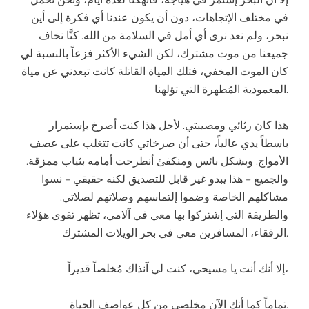
في مختلف الإتجاهات، دون أن يكون عندنا أي فكرة إلى أين
نبحر، ولم نعد نرى أي أمل في السلامة من الله. كنَّا نخاف
جميعنا من موت مشترك، لكن الشيء الأكثر فزعاً بالنسبة لي
كان الموت المخفي، فتلك المياة القاتلة كانت تبعدني عن مياة
المعمودية المُطهرة التي تؤلهنا.
هذا كان رثائي ومصيبتي. لأجل هذا كنت أصرخ بإستمرار
باسطاً يدي عالياً، حتى أن صرخاتي كانت تتغلب على عصف
الأمواج. وبشكل بائس ومنكفئ أنطرحت أمامه بثياب ممزقة.
والجميع – هذا يبدو غير قابل للتصديق لكنه حقيقي – نسوا
مشاكلهم الخاصة وضموا إلتماسهم وصلاتهم لصلاتي.
والطريقة التي إشتركوا بها معي في آلامي، تظهر تقوى هؤلاء
الرفقاء، المسافرين معي في بحر الويلات المشترك.
إلا أنك أنت يا مسيحي، كنت لي آنذاك مُخلصاً قديراً،
تماماً كما أنك الآن مخلصي من كل عواصف الحياة.