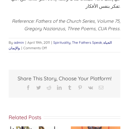
تفكر بنفس الأفكار.
Reference: Fathers of the Church Series, Volume 75,
Gregory Nazianzus, Three Poems, CUA Press.
الحياة
,
The Fathers Speak
,
Spirituality
|
April 19th, 2011
|
admin
By
on
Comments Off
|
والإيمان
الحياة
الرهبانية
الأرثوذكسية
Share This Story, Choose Your Platform!
Facebook
Twitter
Reddit
LinkedIn
Tumblr
Pinterest
Vk
Email
Related Posts