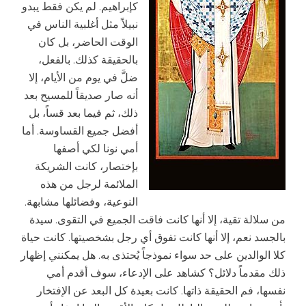
كإبراهيم. لم يكن فقط يبدو
نبيلاً مثل أغلبية الناس في
الوقت الحاضر، بل كان
بالحقيقة كذلك. بالفعل،
ضلَّ في يوم من الأيام، إلا
أنه صار صديقاً للمسيح بعد
ذلك، ثم فيما بعد قساً، بل
أفضل جميع القساوسة. أما
أمي نونا لكي أصفها
بإختصار، كانت الشريكة
الملائمة لرجل من هذه
النوعية، وفضائلها مشابهة.
من سلالة تقية، إلا أنها كانت فاقت الجميع في التقوى. سيدة
بالجسد نعم، إلا أنها كانت تفوق أي رجل بشخصيتها. كانت حياة
كلا الوالدين على حد سواء نموذجاً يُحتذى به. هل يمكنني إظهار
ذلك مقدماً دلائل؟ كشاهد على الإدعاء، سوف أقدم أمي
نفسها، فم الحقيقة ذاتها. كانت بعيدة كل البعد عن الإفتخار