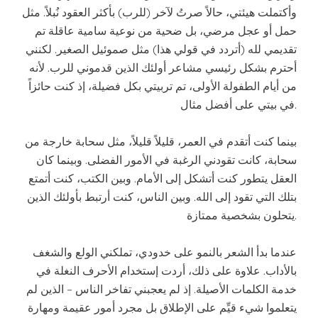
وأكتملت هيئتي، حالاً صرتُ لآخر (للرب) بأكثر العقود نُبلاً. مثل
حمل أو عجل مرضي، بل ضحية من نوعية سامية عاقلة تم
تقديمي لله (أتردد في قولي هذا) مثل صموئيل الصغير. لكنني
أحترم بشكل رئيسي مشاعر أولئك الذين قدموني للرب. لأنه
من أيام الطفولة الأولى، تم تربيتي بكل فضيلة، إذ كنت حائزاً
في بيتي على أفضل مثال.
بينما كنت أتقدم في العمر، قليلاً قليلاً، مثل سحابة خارجة من
سحابة، كانت تقودني الرغبة في الأمور الفضلى. وبينما كان
العقل يتطور كنت أتشكل إلى الأمام. وبين الكتب، كنت أتمتع
بتلك التي تقود إلى الله. وبين الناس، كنت أرتبط بأولئك الذين
يتحلون بشخصية ممتازة.
عندما بدأ الشعر بالنمو على خدودي، تملكني الولع والشغف
بالأداب. علاوة على ذلك، أردت إستخدام الأحرف النغلة في
خدمة الكلمات الأصيلة. إذ لم يعجبني تفاخر الناس – الذين لم
يتعلموا شيء قيِّم على الإطلاق بل مجرد أمور عقيمة ومهارة