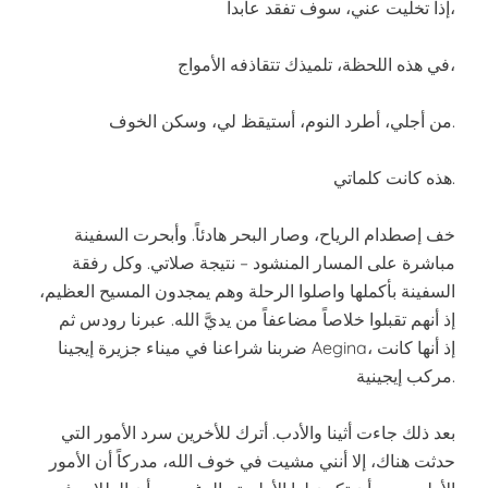
إذا تخليت عني، سوف تفقد عابداً،
في هذه اللحظة، تلميذك تتقاذفه الأمواج،
من أجلي، أطرد النوم، أستيقظ لي، وسكن الخوف.
هذه كانت كلماتي.
خف إصطدام الرياح، وصار البحر هادئاً. وأبحرت السفينة
مباشرة على المسار المنشود – نتيجة صلاتي. وكل رفقة
السفينة بأكملها واصلوا الرحلة وهم يمجدون المسيح العظيم،
إذ أنهم تقبلوا خلاصاً مضاعفاً من يديَّ الله. عبرنا رودس ثم
ضربنا شراعنا في ميناء جزيرة إيجينا Aegina، إذ أنها كانت
مركب إيجينية.
بعد ذلك جاءت أثينا والأدب. أترك للأخرين سرد الأمور التي
حدثت هناك، إلا أنني مشيت في خوف الله، مدركاً أن الأمور