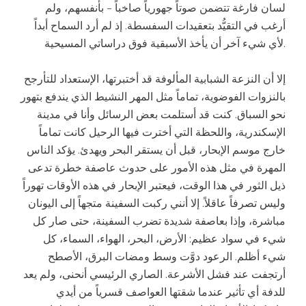
لسان فارغة تتضمن صوتاً جهورياً صاخباً – بأنفسهم، ولم
أرغب في التقيُّد بتعقيدات السفسطة. إذ لم أرد السماح أبداً
لأي شيء آخر أن يأخذ الأسبقية فوق دراساتي المسيحية.
إلا أن النزعة الشبابية المألوفة قد أختبرتها، الإستعداد للتأرجح
بالنزوات الفوضوية، تماماً مثل المهر النشيط الذي يندفع بتهور
نحو السباق. كنت قد أستلمت بعض الرسائل وأنا في مدينة
الإسكندرية، واللحظة التي أخترت فيها الرحيل كانت تماماً
خارج موسم الإبحار، قبل أن يستقر البحر ويهدئ. يؤكد الناس
المهرة في مثل هذه الأمور على حدوث عاصفة خطرة تدعى
ذيل الثور في هذا الوقت، فيعتبر الإبحار في هذه الأوقات تهوراً
وليس تصرفاً عاقلاً. إلا أنني ركبت السفينة متجهاً إلى اليونان
مباشرة، وإذا بعاصفة شديدة تضرب السفينة، حتى صار كل
شيء في سواد عظيم: الأرض، البحر، الهواء، السماء، كل
شيء أظلم. الرعود دوَّت وسط ومضات البرق، الأصطح
أرتجفت عند فشل الأشرعة. الصاري الرئيسي أنحنى، ولم يعد
للدفة أي تأثير عندما شقتها العواصف قسرياً من أيدي