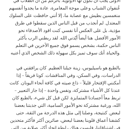
الأولى يجب أن تكون لها الأولوية. بالرغم من أن الطلاب في
عُنفوان الشباب وعلى موجة المغامرة، عادة ما يجدوا أنفسهم
منغمسين بطيش مع عصابة ما، إلا أنني حافظت على السلوك
المعتدل. لم أنجذب من قبل الناس الذين سقطوا في طرق
مؤذية، بل على العكس أنا نفسي كنت اقود الأصدقاء نحو
الأمور الأفضل. هنا أيضاً أيّدني الله. لقد ربطني الرب بأكثر
الناس حكمة، بشخص يسمو فوق جميع الأخرين في التعلم
والحياة. أنك سوف تميز بكل سهولة ذلك الشخص الذي أعنيه.
بالطبع هو باسيليوس، زينة جيلنا العظيم. كان يرافقني في
الدراسات، وفي السكن، وفي المناقشات. كونا فريقاً – إذا
أمكنني الإفتخار قليلاً – ذاع صيته في كافة أنحاء اليونان. كانت
عندنا كل الأشياء مشتركة، ونفس واحدة – إذا جاز التعبير –
تربط معاً أجسادنا المتمايزة. لكن قبل كل شيء، بالطبع كان
الله، ورغبة مشتركة نحو الأمور السامية، التي جذبتنا بعضنا
لبعض. كنتيجة، وصلنا إلى مثل هذه الدرجة من الثقة، حتى
كشفنا أعماق قلوبنا بعضنا لبعض، صائرين أكثر فأكثر متحدين
في إشتياقاتنا، فليست هناك رابطة إتحاد أكثر صلابة من التي