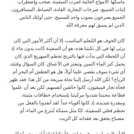
ماسكها. الأمواج العاتية غمرت السفينة. صخب وإضطراب
إنتاب الجميع، صرخات البحارة، القادة، الضباط، المسافرون،
الجميع يصرخون بصوت واحد للمسيح، حتى أولئك الناس
الذين لم يسبق لهم معرفة الله.
كان الخوف هو المُعلم المناسب. إلا أن أكثر الأمور التي كان
يرثى لها في كل نكبتنا هذه، هو أن السفينة كانت بدون ماء. إذ
أن اللحظة التي بدأت فيها بالترنح تحطم الصهريج الذي كان
يحمل كنز الماء الثمين وتبعثر في الأعماق. كان السؤال وقتئذ،
أي شيء سوف يقضي علينا أولاً، هل هو العطش أم البحر أم
الرياح؟ لكن الله أرسل إلينا نجاة سريعة من كل هذا. فقد ظهر
فجأة تجار فينيقيون، كانوا خائفين أنفسهم، لكن بعد أن علموا
فظاعة محنتنا شددوا مركبتنا بإستخدام خطافات مثبتة،
ومقدرة شديدة، إذ كانوا أقوياء جداً. لقد أنقذونا بالفعل من
تحطم فعلي للسفينة، كنّا مثل سمكة تُنتزع من الماء، أو
مصباح يخفق بعد فقدانه كل الزيت.
إلا أن البحر إستمر في هياجه، فأنهكنا لعدّة أيام، ونحن نُحمَّل